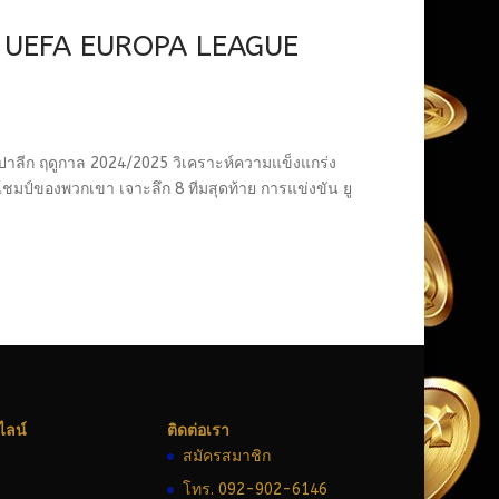
ป์ UEFA EUROPA LEAGUE
ูโรปาลีก ฤดูกาล 2024/2025 วิเคราะห์ความแข็งแกร่ง
มป์ของพวกเขา เจาะลึก 8 ทีมสุดท้าย การแข่งขัน ยู
ลน์
ติดต่อเรา
สมัครสมาชิก
โทร. 092-902-6146