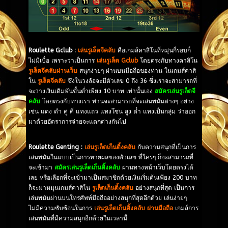
Roulette Gclub :
เล่นรูเล็ตจีคลับ
คือเกมส์คาสิโนที่หมุ่นกี่รอบก็
ไม่มีเบื่อ เพราะว่าเป็นการ
เล่นรูเล็ต Gclub
โดยตรงกับทางคาสิโน
รูเล็ตจีคลับผ่านเว็บ
สนุกง่ายๆ ผ่านบนมือถือของท่าน ในเกมส์คาสิ
โน
รูเล็ตจีคลับ
ซึ่งในวงล้อจะมีตัวเลข 0 ถึง 36 ซึ่งเราจะสามารถที่
จะวางเงินเดิมพันขั้นต่ำเพียง 10 บาท เท่านั้นเอง
สมัครเล่นรูเล็ตจี
คลับ
โดยตรงกับทางเรา ท่านจะสามารถที่จะเล่นพนันต่างๆ อย่าง
เช่น แดง ดำ คู่ คี่ แทงแถว แทงโซน สูง ต่ำ แทงเป็นกลุ่ม ว่าออก
มาด้วยอัตราการจ่ายจะแตกต่างกันไป
Roulette Genting :
เล่นรูเล็ตเก็นติ้งคลับ
กับความสนุกที่เป็นการ
เล่นพนันในแบบเป็นการทายผลของตัวเลข ที่ใครๆ ก็จะสามารถที่
จะเข้ามา
สมัครเล่นรูเล็ตเก็นติ้งคลับ
ผ่านทางหน้าเว็บโดยตรงได้
เลย หรือเลือกที่จะเข้ามาเป็นสมาชิกด้วยเงินเริ่มต้นเพียง 200 บาท
ก็จะมาหมุนเกมส์คาสิโน
รูเล็ตเก็นติ้งคลับ
อย่างสนุกที่สุด เป็นการ
เล่นพนันผ่านบนโทรศัพท์มือถืออย่างสนุกที่สุดอีกด้วย เล่นง่ายๆ
ไม่มีความซับซ้อนในการ
เล่นรูเล็ตเก็นติ้งคลับ ผ่านมือถือ
เกมส์การ
เล่นพนันที่มีความสนุกอีกด้วยในเวลานี้