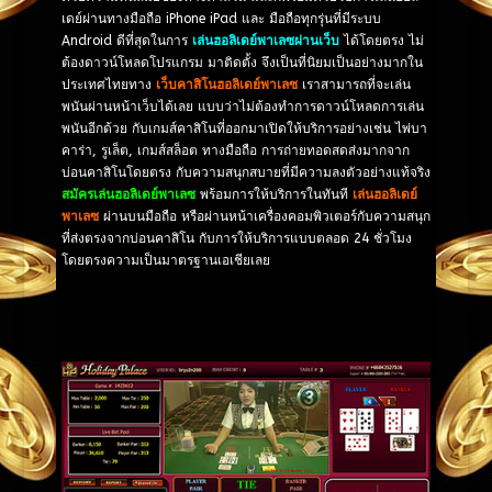
เดย์ผ่านทางมือถือ iPhone iPad และ มือถือทุกรุ่นที่มีระบบ
Android
ดีที่สุดในการ
เล่นฮอลิเดย์พาเลซผ่านเว็บ
ได้โดยตรง ไม่
ต้องดาวน์โหลดโปรแกรม มาติดตั้ง จึงเป็นที่นิยมเป็นอย่างมากใน
ประเทศไทยทาง
เว็บคาสิโนฮอลิเดย์พาเลซ
เราสามารถที่จะเล่น
พนันผ่านหน้าเว็บได้เลย แบบว่าไม่ต้องทำการดาวน์โหลดการเล่น
พนันอีกด้วย กับเกมส์คาสิโนที่ออกมาเปิดให้บริการอย่างเช่น ไพ่บา
คาร่า
, รูเล็ต,
เกมส์สล็อต ทางมือถือ การถ่ายทอดสดส่งมากจาก
บ่อนคาสิโนโดยตรง กับความสนุกสบายที่มีความลงตัวอย่างแท้จริง
สมัครเล่นฮอลิเดย์พาเลซ
พร้อมการให้บริการในทันที
เล่นฮอลิเดย์
พาเลซ
ผ่านบนมือถือ หรือผ่านหน้าเครื่องคอมพิวเตอร์กับความสนุก
ที่ส่งตรงจากบ่อนคาสิโน กับการให้บริการแบบตลอด 24 ชั่วโมง
โดยตรงความเป็นมาตรฐานเอเชียเลย