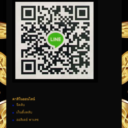
คาสิโนออนไลน์
จีคลับ
เก็นติ้งคลับ
ฮอลิเดย์ พาเลซ