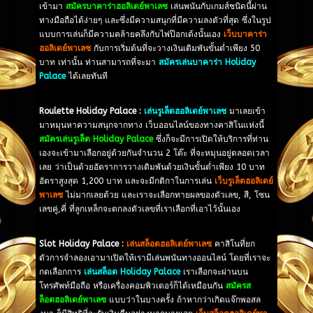
เข้ามา
สมัครบาคาร่าฮอลิเดย์พาเลซ
เล่นพนันกับเกมส์ชนิดนี้ผ่าน
ทางมือถือได้ง่ายๆ และซึ่งมีความสนุกที่มีความลงตัวที่สุด ซึ่งในรูป
แบบการเล่นก็มีความคล้ายคลึงกับไพ่ป๊อกเด้งนั้นเอง
เว็บบาคาร่า
ฮอลิเดย์พาเลซ
กับการเริ่มต้นที่จะวางเงินเดิมพันขั้นต่ำเพียง 50
บาท เท่านั้น ท่านสามารถที่จะมา
สมัครเล่นบาคาร่า Holiday
Palace
ได้เลยทันที
Roulette Holiday Palace :
เล่นรูเล็ตฮอลิเดย์พาเลซ
มาเลยเข้า
มาหมุนหาความสนุกจากทาง เว็บออนไลน์ของทางคาสิโนแห่งนี้
สมัครเล่นรูเล็ต Holiday Palace
ซึ่งก็จะมีการเปิดให้บริการที่ท่าน
เองจะเข้ามาเลือกอยู่ด้วยกันจำนวน 2 โต๊ะ ที่จะหมุนอยู่ตลอดเวลา
เลย ว่าเป็นด้วยอัตราการวางเดิมพันด้วยเงินขั้นต่ำเพียง 10 บาท
อัตราสูงสุด 1,200 บาท และจะมีกติกาในการเล่น
เว็บรูเล็ตฮอลิเดย์
พาเลซ
ไม่มากเลยด้วย และเราจะเลือกทายผลของตัวเลข, สี, โซน
เลขคู่,คี่ ที่ลูกเหล็กจะตกลงตัวเลขที่เราเลือกที่เอาไว้นั้นเอง
Slot Holiday Palace :
เล่นสล็อตฮอลิเดย์พาเลซ
คาสิโนที่ยก
ตัวการจำลองเอามาเปิดให้เรามีเล่นพนันทางออนไลน์ โดยที่เราจะ
กดเลือกการ
เล่นสล็อต Holiday Palace
เราเลือกจะผ่านบน
โทรศัพท์มือถือ หรือเครื่องคอมพิวเตอร์ก็ได้เหมือนกัน
สมัครส
ล็อตฮอลิเดย์พาเลซ
แบบว่าในบางครั้ง ถ้าหากว่าเกิดแจ๊กพอสล