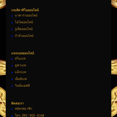
เกมส์คาสิโนออนไลน์
บาคาร่าออนไลน์
ไฮโลออนไลน์
รูเล็ตออนไลน์
กำถั่วออนไลน์
แทงบอลออนไลน์
สโบเบท
ยูฟ่าเบท
แม็กเบท
เอ็ม8เบท
วินนิ่งเอฟที
ติดต่อเรา
สมัครสมาชิก
โทร. 092-902-6146