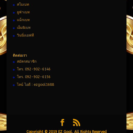
สโบเบท
ยูฟ่าเบท
แม็กเบท
เอ็ม8เบท
วินนิ่งเอฟที
ติดต่อเรา
สมัครสมาชิก
โทร. 092-902-6146
โทร. 092-902-6156
ไลน์ ไอดี : ezgoal1688
Copyright © 2019 EZ Goal, All Rights Reserved