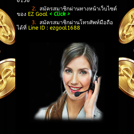
6156
2.
สมัครสมาชิกผ่านทางหน้าเว็บไซต์
ของ
EZ Goal
< Click >
3.
สมัครสมาชิกผ่านโทรศัพท์มือถือ
ได้ที่
Line ID : ezgoal1688