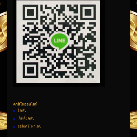
คาสิโนออนไลน์
จีคลับ
เก็นติ้งคลับ
ฮอลิเดย์ พาเลซ