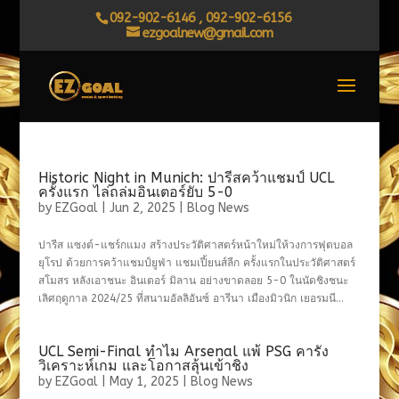
092-902-6146 , 092-902-6156
ezgoalnew@gmail.com
Historic Night in Munich: ปารีสคว้าแชมป์ UCL
ครั้งแรก ไล่ถล่มอินเตอร์ยับ 5-0
by
EZGoal
|
Jun 2, 2025
|
Blog News
ปารีส แซงต์-แชร์กแมง สร้างประวัติศาสตร์หน้าใหม่ให้วงการฟุตบอล
ยุโรป ด้วยการคว้าแชมป์ยูฟ่า แชมเปี้ยนส์ลีก ครั้งแรกในประวัติศาสตร์
สโมสร หลังเอาชนะ อินเตอร์ มิลาน อย่างขาดลอย 5-0 ในนัดชิงชนะ
เลิศฤดูกาล 2024/25 ที่สนามอัลลิอันซ์ อารีนา เมืองมิวนิก เยอรมนี...
UCL Semi-Final ทำไม Arsenal แพ้ PSG คารัง
วิเคราะห์เกม และโอกาสลุ้นเข้าชิง
by
EZGoal
|
May 1, 2025
|
Blog News