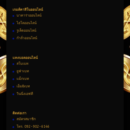
เกมส์คาสิโนออนไลน์
บาคาร่าออนไลน์
ไฮโลออนไลน์
รูเล็ตออนไลน์
กำถั่วออนไลน์
แทงบอลออนไลน์
สโบเบท
ยูฟ่าเบท
แม็กเบท
เอ็ม8เบท
วินนิ่งเอฟที
ติดต่อเรา
สมัครสมาชิก
โทร. 092-902-6146