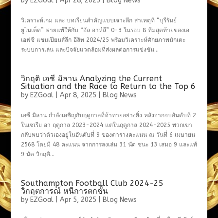
by
EZGoal
|
Apr 28, 2025
|
Blog News
วิเคราะห์เกม และ บทเรียนสำคัญแบบเจาะลึก สาเหตุที่ “บุรีรัมย์
ยูไนเต็ด” พ่ายแพ้ให้กับ “อัล อาห์ลี” 0-3 ในรอบ 8 ทีมสุดท้ายของเอ
เอฟซี แชมเปียนส์ลีก อีลิท 2024/25 พร้อมวิเคราะห์ศักยภาพนักเตะ
ระบบการเล่น และปัจจัยแวดล้อมที่ส่งผลต่อการแข่งขัน...
วิกฤติ เอซี มิลาน Analyzing the Current
Situation and the Race to Return to the Top 6
by
EZGoal
|
Apr 8, 2025
|
Blog News
เอซี มิลาน กำลังเผชิญกับฤดูกาลที่ท้าทายอย่างยิ่ง หลังจากจบอันดับที่ 2
ในเซเรีย อา ฤดูกาล 2023-2024 แต่ในฤดูกาล 2024-2025 พวกเขา
กลับพบว่าตัวเองอยู่ในอันดับที่ 9 ของตารางคะแนน ณ วันที่ 6 เมษายน
2568 โดยมี 48 คะแนน จากการลงเล่น 31 นัด ชนะ 13 เสมอ 9 และแพ้
9 นัด วิกฤติ...
Southampton Football Club 2024-25
วิกฤตการณ์ หนีการตกชั้น
by
EZGoal
|
Apr 5, 2025
|
Blog News