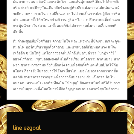
พัฒนาเยาวชน ผลิตนักเตะระดับโลก และเล่นฟุตบอลที่เปี่ยมไปด้วยพลัง
สร้างสรรค์ แต่ปัจจุบัน…ทีมกลับร่วงลงสู่ห้วงลึกแห่งความไม่แน่นอน แม้
จะมีความพยายามในการเปลี่ยนแปลง ไม่ว่าจะเป็นการปลดผู้จัดการทีม
เก่า และแต่งตั้งโค้ชใหม่อย่างอิวาน ยูริช หรือการปรับระบบแท็กติกและ
กระตุ้นนักเตะในสนาม แต่ทั้งหมดก็ยังไม่อาจหยุดยั้งความเสื่อมถอยที่
เกิดขึ้น
ทีมกำลังสูญเสียทั้งศรัทธา ความมั่นใจ และแนวทางที่ชัดเจน นักเตะดูจะ
หมดไฟ บอร์ดบริหารถูกตั้งคำถาม และแฟนบอลก็เริ่มหมดหวัง แม้จะ
เหลืออีก 8 นัดให้สู้ แต่โอกาสรอดนั้นก็ใกล้เคียงกับคำว่า “ปาฏิหาริย์”
อย่างไรก็ตาม…ฟุตบอลยังคงเต็มไปด้วยเรื่องเหนือความคาดหมาย หาก
พวกเขาสามารถรวมพลังกันอีกครั้ง เล่นเพื่อศักดิ์ศรี และคืนสปิริตให้กับ
สโมสร ก็อาจยังมีบางอย่างให้ยึดเหนี่ยวได้ แม้จะไม่รอดจากการตกชั้น
แต่ก็ยังสามารถวางรากฐานเพื่อการกลับมาอย่างเข้มแข็งกว่าเดิมใน
อนาคต เพราะแม้จะตกต่ำเพียงใด “นักบุญ” ก็ยังควรเป็นทีมที่ได้รับการ
เคารพในฐานะหนึ่งในสโมสรที่มีจิตวิญญาณฟุตบอลมากที่สุดในอังกฤษ
line ezgoal