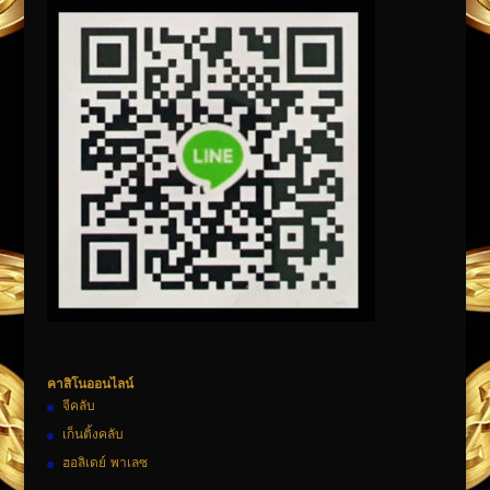
คาสิโนออนไลน์
จีคลับ
เก็นติ้งคลับ
ฮอลิเดย์ พาเลซ