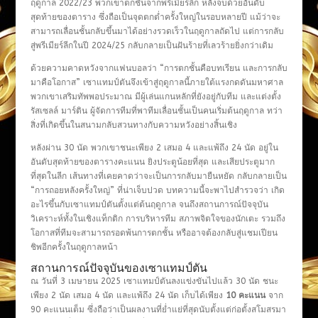
ฤดูกาล 2022/23 พวกเขาตกชั้นจากพรีเมียร์ลีก หลังจบด้วยอันดับ
สุดท้ายของตาราง ซึ่งถือเป็นจุดตกต่ำครั้งใหญ่ในรอบหลายปี แม้ว่าจะ
สามารถเลื่อนชั้นกลับขึ้นมาได้อย่างรวดเร็วในฤดูกาลถัดไป แต่การกลับ
สู่พรีเมียร์ลีกในปี 2024/25 กลับกลายเป็นฝันร้ายที่เลวร้ายยิ่งกว่าเดิม
ด้วยความคาดหวังจากแฟนบอลว่า “การตกชั้นคือบทเรียน และการกลับ
มาคือโอกาส” เซาแทมป์ตันจึงเข้าสู่ฤดูกาลนี้ภายใต้แรงกดดันมหาศาล
พวกเขาเสริมทัพพอประมาณ มีผู้เล่นแกนหลักที่ยังอยู่กับทีม และแต่งตั้ง
รัสเซลล์ มาร์ติน ผู้จัดการทีมที่พาทีมเลื่อนชั้นเป็นคนเริ่มต้นฤดูกาล ทว่า
สิ่งที่เกิดขึ้นในสนามกลับสวนทางกับความหวังอย่างสิ้นเชิง
หลังผ่าน 30 นัด พวกเขาชนะเพียง 2 เสมอ 4 และแพ้ถึง 24 นัด อยู่ใน
อันดับสุดท้ายของตารางคะแนน ยิงประตูน้อยที่สุด และเสียประตูมาก
ที่สุดในลีก เส้นทางที่เคยคาดว่าจะเป็นการกลับมายืนหยัด กลับกลายเป็น
“การถอยหลังครั้งใหญ่” ที่น่าเจ็บปวด บทความนี้จะพาไปสำรวจว่า เกิด
อะไรขึ้นกับเซาแทมป์ตันตั้งแต่ต้นฤดูกาล จนถึงสถานการณ์ปัจจุบัน
วิเคราะห์ทั้งในเชิงแท็กติก การบริหารทีม สภาพจิตใจของนักเตะ รวมถึง
โอกาสที่ทีมจะสามารถรอดพ้นการตกชั้น หรืออาจต้องกลับสู่แชมเปียน
ชิพอีกครั้งในฤดูกาลหน้า
สถานการณ์ปัจจุบันของเซาแทมป์ตัน
ณ วันที่ 3 เมษายน 2025 เซาแทมป์ตันลงแข่งขันไปแล้ว 30 นัด ชนะ
เพียง 2 นัด เสมอ 4 นัด และแพ้ถึง 24 นัด เก็บได้เพียง
10 คะแนน
จาก
90 คะแนนเต็ม ซึ่งถือว่าเป็นผลงานที่ย่ำแย่ที่สุดนับตั้งแต่ก่อตั้งสโมสรมา