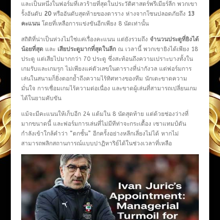
และเป็นหนึ่งในฟอร์มที่เลวร้ายที่สุดในประวัติศาสตร์พรีเมียร์ลีก พวกเขา
รั้งอันดับ
20
หรืออันดับสุดท้ายของตาราง ห่างจากโซนปลอดภัยถึง
13
คะแนน
โดยที่เหลือการแข่งขันอีกเพียง 8 นัดเท่านั้น
สถิติที่น่าเป็นห่วงไม่ใช่แค่เรื่องคะแนน แต่ยังรวมถึง
จำนวนประตูที่ยิงได้
น้อยที่สุด
และ
เสียประตูมากที่สุดในลีก
ณ เวลานี้ พวกเขายิงได้เพียง 18
ประตู แต่เสียไปมากกว่า 70 ประตู ซึ่งสะท้อนถึงความเปราะบางทั้งใน
เกมรับและเกมรุก ไม่เพียงแค่ตัวเลขในตารางที่น่ากังวล แต่ฟอร์มการ
เล่นในสนามก็ยิ่งตอกย้ำถึงความไร้ทิศทางของทีม นักเตะขาดความ
มั่นใจ การเชื่อมเกมไร้ความต่อเนื่อง และขาดผู้เล่นที่สามารถเปลี่ยนเกม
ได้ในยามคับขัน
แม้จะมีคะแนนให้เก็บอีก 24 แต้มใน 8 นัดสุดท้าย แต่ด้วยช่องว่างที่
มากขนาดนี้ และฟอร์มการเล่นที่ไม่มีทีท่าจะกระเตื้อง เซาแทมป์ตัน
กำลังเข้าใกล้คำว่า “ตกชั้น” อีกครั้งอย่างหลีกเลี่ยงไม่ได้ หากไม่
สามารถพลิกสถานการณ์แบบปาฏิหาริย์ได้ในช่วงเวลาที่เหลือ