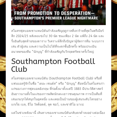
สโมสรฟุตบอลเซาแทมป์ตันกำลังเผชิญฤดูกาลที่เลวร้ายที่สุดในพรีเมียร์
ลีก 2024/25 หลังลงแข่งไป 30 นัด ชนะเพียง 2 นัด แพ้ถึง 24 นัด และ
รั้งอันดับสุดท้ายของตาราง วิเคราะห์ลึกถึงปัญหาผู้จัดการทีม ระบบการ
เล่น ตัวผู้เล่น และความเป็นไปได้ที่จะตกชั้นอีกครั้ง พร้อมประเมิน
อนาคตของทีม “นักบุญ” ที่กำลังเผชิญกับวิกฤตศรัทธาครั้งใหญ่
Southampton Football
Club
สโมสรฟุตบอลเซาแทมป์ตัน (Southampton Football Club) หรือที่
แฟนบอลรู้จักในชื่อ “เดอะ เซนต์ส” หรือ “นักบุญ” คือหนึ่งในสโมสรเก่า
แก่ของวงการฟุตบอลอังกฤษ ที่ก่อตั้งมาตั้งแต่ปี 1885 มีประวัติศาสตร์
อันยาวนานทั้งในแง่ของการผลิตนักเตะเยาวชนคุณภาพ การเป็นทีมที่
เล่นเกมรุกได้สนุกในยุคหนึ่ง และเคยเป็นบ้านของผู้เล่นระดับโลกอย่าง
แกเร็ธ เบล, ธีโอ วัลค็อตต์, ลุค ชอว์, และซาดิโอ มาเน่
แต่ในช่วงหลังมานี้ เส้นทางของเซาแทมป์ตันกลับตกต่ำลงอย่างต่อเนื่อง