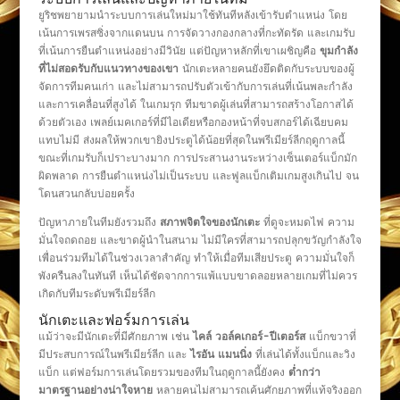
ยูริชพยายามนำระบบการเล่นใหม่มาใช้ทันทีหลังเข้ารับตำแหน่ง โดย
เน้นการเพรสซิ่งจากแดนบน การจัดวางกองกลางที่กะทัดรัด และเกมรับ
ที่เน้นการยืนตำแหน่งอย่างมีวินัย แต่ปัญหาหลักที่เขาเผชิญคือ
ขุมกำลัง
ที่ไม่สอดรับกับแนวทางของเขา
นักเตะหลายคนยังยึดติดกับระบบของผู้
จัดการทีมคนเก่า และไม่สามารถปรับตัวเข้ากับการเล่นที่เน้นพละกำลัง
และการเคลื่อนที่สูงได้ ในเกมรุก ทีมขาดผู้เล่นที่สามารถสร้างโอกาสได้
ด้วยตัวเอง เพลย์เมคเกอร์ที่มีไอเดียหรือกองหน้าที่จบสกอร์ได้เฉียบคม
แทบไม่มี ส่งผลให้พวกเขายิงประตูได้น้อยที่สุดในพรีเมียร์ลีกฤดูกาลนี้
ขณะที่เกมรับก็เปราะบางมาก การประสานงานระหว่างเซ็นเตอร์แบ็กมัก
ผิดพลาด การยืนตำแหน่งไม่เป็นระบบ และฟูลแบ็กเติมเกมสูงเกินไป จน
โดนสวนกลับบ่อยครั้ง
ปัญหาภายในทีมยังรวมถึง
สภาพจิตใจของนักเตะ
ที่ดูจะหมดไฟ ความ
มั่นใจถดถอย และขาดผู้นำในสนาม ไม่มีใครที่สามารถปลุกขวัญกำลังใจ
เพื่อนร่วมทีมได้ในช่วงเวลาสำคัญ ทำให้เมื่อทีมเสียประตู ความมั่นใจก็
พังครืนลงในทันที เห็นได้ชัดจากการแพ้แบบขาดลอยหลายเกมที่ไม่ควร
เกิดกับทีมระดับพรีเมียร์ลีก
นักเตะและฟอร์มการเล่น
แม้ว่าจะมีนักเตะที่มีศักยภาพ เช่น
ไคล์ วอล์คเกอร์-ปีเตอร์ส
แบ็กขวาที่
มีประสบการณ์ในพรีเมียร์ลีก และ
ไรอัน แมนนิ่ง
ที่เล่นได้ทั้งแบ็กและวิง
แบ็ก แต่ฟอร์มการเล่นโดยรวมของทีมในฤดูกาลนี้ยังคง
ต่ำกว่า
มาตรฐานอย่างน่าใจหาย
หลายคนไม่สามารถเค้นศักยภาพที่แท้จริงออก