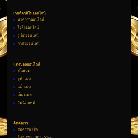
เกมส์คาสิโนออนไลน์
บาคาร่าออนไลน์
ไฮโลออนไลน์
รูเล็ตออนไลน์
กำถั่วออนไลน์
แทงบอลออนไลน์
สโบเบท
ยูฟ่าเบท
แม็กเบท
เอ็ม8เบท
วินนิ่งเอฟที
ติดต่อเรา
สมัครสมาชิก
โทร. 092-902-6146