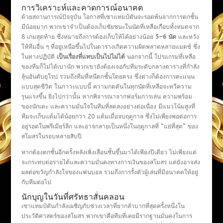
การวิเคราะห์และคาดการณ์อนาคต
ด้วยสถานการณ์ปัจจุบัน โอกาสที่เซาแทมป์ตันจะรอดพ้นจากการตกชั้น
มีน้อยมาก พวกเขาจำเป็นต้องเก็บชัยชนะในนัดที่เหลือเกือบทั้งหมดจาก
8 เกมสุดท้าย ซึ่งหมายถึงการต้องเก็บให้ได้อย่างน้อย
5–6 นัด
และหวัง
ให้ทีมอื่น ๆ ที่อยู่เหนือขึ้นไปในตารางเกิดความผิดพลาดหลายแมตช์ ซึ่ง
ในทางปฏิบัติ
เป็นเรื่องที่แทบเป็นไปไม่ได้
นอกจากนี้ โปรแกรมที่เหลือ
ของทีมก็ไม่ได้เบานัก พวกเขายังต้องเจอกับทีมระดับกลางตารางที่กำลัง
ลุ้นอันดับยุโรป รวมถึงทีมที่หนีตกชั้นโดยตรง ซึ่งต่างก็ต้องการคะแนน
แบบสุดชีวิต ในภาวะแบบนี้ ความกดดันในทุกนัดที่เหลือจะทวีความ
รุนแรงขึ้น ยิ่งไปกว่านั้น หากพิจารณาจากฟอร์มการเล่น ความพร้อม
ของนักเตะ และความมั่นใจในทีมที่ลดลงอย่างต่อเนื่อง มีแนวโน้มสูงที่
ทีมจะเก็บแต้มได้น้อยกว่า 20 แต้มเมื่อจบฤดูกาล ซึ่งไม่เพียงพอต่อการ
อยู่รอดในพรีเมียร์ลีก และอาจกลายเป็นหนึ่งในฤดูกาลที่ “แย่ที่สุด” ของ
สโมสรในรอบหลายสิบปี
หากต้องตกชั้นอีกครั้งหลังเพิ่งเลื่อนชั้นขึ้นมาได้เพียงปีเดียว ไม่เพียงแต่
จะกระทบต่อรายได้และความมั่นคงทางการเงินของสโมสร แต่ยังอาจส่ง
ผลต่อขวัญกำลังใจของแฟนบอล รวมถึงการรั้งตัวผู้เล่นที่มีอนาคตให้อยู่
กับทีมต่อไป
นักบุญในวันที่ศรัทธาสั่นคลอน
เซาแทมป์ตันกำลังเผชิญกับช่วงเวลาที่ยากลำบากที่สุดครั้งหนึ่งใน
ประวัติศาสตร์ของสโมสร พวกเขาคือทีมที่เคยมีรากฐานมั่นคงในการ