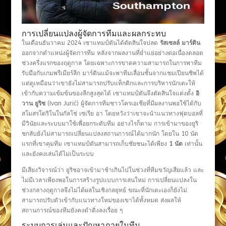
การเปลี่ยนแปลงผู้จัดการทีมและผลกระทบ
ในเดือนธันวาคม 2024 เซาแทมป์ตันได้ตัดสินใจปลด
รัสเซลล์ มาร์ติน
ออกจากตำแหน่งผู้จัดการทีม หลังจากผลงานที่ย่ำแย่อย่างต่อเนื่องตลอด
ช่วงครึ่งแรกของฤดูกาล โดยเฉพาะการขาดความสามารถในการพาทีม
รับมือกับเกมพรีเมียร์ลีก มาร์ตินแม้จะพาทีมเลื่อนชั้นจากแชมเปียนชิพได้
แต่ดูเหมือนว่าเขายังไม่สามารถปรับแท็กติกและการบริหารนักเตะให้
เข้ากับความเข้มข้นของลีกสูงสุดได้ เซาแทมป์ตันจึงตัดสินใจแต่งตั้ง
อิ
วาน ยูริช
(Ivan Jurić) ผู้จัดการทีมชาวโครเอเชียที่มีผลงานพอใช้ได้กับ
สโมสรโตริโนในกัลโช่ เซเรีย อา โดยหวังว่าเขาจะนำแนวทางฟุตบอลที่
มีวินัยและระบบมาใช้เพื่อยกระดับทีม อย่างไรก็ตาม การเข้ามาของยูริ
ชกลับยังไม่สามารถเปลี่ยนแปลงสถานการณ์ได้มากนัก โดยใน 10 นัด
แรกที่เขาคุมทีม เซาแทมป์ตันสามารถเก็บชัยชนะได้เพียง
1 นัด
เท่านั้น
และยังคงเล่นได้ไม่เป็นระบบ
มีเสียงวิจารณ์ว่า ยูริชอาจเข้ามาช้าเกินไปในช่วงที่ทีมขวัญเสียแล้ว และ
ไม่มีเวลาเพียงพอในการสร้างรูปแบบการเล่นใหม่ การเปลี่ยนแปลงใน
ช่วงกลางฤดูกาลจึงไม่ได้ผลในเชิงกลยุทธ์ ขณะที่นักเตะเองก็ยังไม่
สามารถปรับตัวเข้ากับแนวทางใหม่ของเขาได้ทั้งหมด ส่งผลให้
สถานการณ์ของทีมยังคงดำดิ่งลงเรื่อย ๆ
ระบบการเล่นและปัญหาภายในทีม