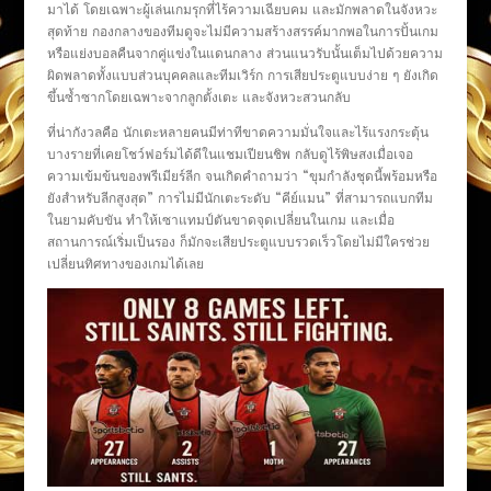
มาได้ โดยเฉพาะผู้เล่นเกมรุกที่ไร้ความเฉียบคม และมักพลาดในจังหวะ
สุดท้าย กองกลางของทีมดูจะไม่มีความสร้างสรรค์มากพอในการปั้นเกม
หรือแย่งบอลคืนจากคู่แข่งในแดนกลาง ส่วนแนวรับนั้นเต็มไปด้วยความ
ผิดพลาดทั้งแบบส่วนบุคคลและทีมเวิร์ก การเสียประตูแบบง่าย ๆ ยังเกิด
ขึ้นซ้ำซากโดยเฉพาะจากลูกตั้งเตะ และจังหวะสวนกลับ
ที่น่ากังวลคือ นักเตะหลายคนมีท่าทีขาดความมั่นใจและไร้แรงกระตุ้น
บางรายที่เคยโชว์ฟอร์มได้ดีในแชมเปียนชิพ กลับดูไร้พิษสงเมื่อเจอ
ความเข้มข้นของพรีเมียร์ลีก จนเกิดคำถามว่า “ขุมกำลังชุดนี้พร้อมหรือ
ยังสำหรับลีกสูงสุด” การไม่มีนักเตะระดับ “คีย์แมน” ที่สามารถแบกทีม
ในยามคับขัน ทำให้เซาแทมป์ตันขาดจุดเปลี่ยนในเกม และเมื่อ
สถานการณ์เริ่มเป็นรอง ก็มักจะเสียประตูแบบรวดเร็วโดยไม่มีใครช่วย
เปลี่ยนทิศทางของเกมได้เลย