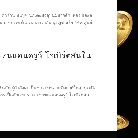
 ดาร์วิน นูเญซ นักเตะปัจจุบันผู้มากด้วยพลัง และอ
บบของหงส์แดงมากกว่ากัน นูเญซ หรือ อิซัค ศูนย์
ทนแอนดรูว์ โรเบิร์ตสันใน
มัธ ผู้กำลังตกเป็นข่าวกับหลายทีมยักษ์ใหญ่ รวมถึง
นการเป็นตัวแทนระยะยาวของแอนดรูว์ โรเบิร์ตสัน