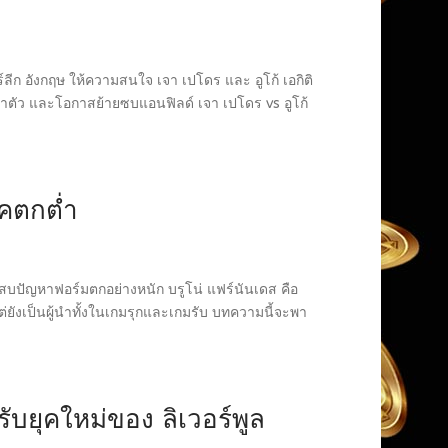
์ลีก อังกฤษ ให้ความสนใจ เจา เปโดร และ อูโก้ เอกิติ
ตัว และโอกาสย้ายซบแอนฟิลด์ เจา เปโดร vs อูโก้
คตกต่ำ
ระสบปัญหาฟอร์มตกอย่างหนัก บรูโน่ แฟร์นันเดส คือ
่ยังเป็นผู้นำทั้งในเกมรุกและเกมรับ บทความนี้จะพา
บยุคใหม่ของ ลิเวอร์พูล