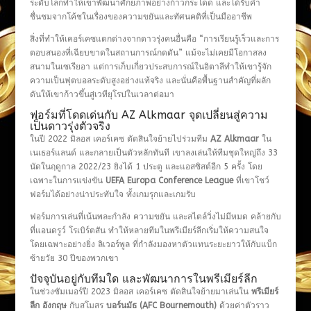
ระดับโลกทำให้เขาพัฒนาศักยภาพอย่างก้าวกระโดด และได้รับคำ
ชื่นชมจากโค้ชในเรื่องของความขยันและทัศนคติที่เป็นมืออาชีพ
สิ่งที่ทำให้เคอร์เคซแตกต่างจากดาวรุ่งคนอื่นคือ “การเรียนรู้เร็วและการ
ตอบสนองที่เฉียบขาดในสถานการณ์กดดัน” แม้จะไม่เคยมีโอกาสลง
สนามในเซเรียอา แต่การเก็บเกี่ยวประสบการณ์ในอิตาลีทำให้เขารู้จัก
ความเป็นฟุตบอลระดับสูงอย่างแท้จริง และนั่นคือพื้นฐานสำคัญที่ผลัก
ดันให้เขาก้าวขึ้นสู่เวทียุโรปในเวลาต่อมา
ฟอร์มที่โดดเด่นกับ AZ Alkmaar จุดเปลี่ยนสู่ความ
เป็นดาวรุ่งตัวจริง
ในปี 2022 มิลอส เคอร์เคซ ตัดสินใจย้ายไปร่วมทีม
AZ Alkmaar
ใน
เนเธอร์แลนด์ และกลายเป็นตัวหลักทันที เขาลงเล่นให้ทีมชุดใหญ่ถึง 33
นัดในฤดูกาล 2022/23 ยิงได้ 1 ประตู และแอสซิสต์อีก 5 ครั้ง โดย
เฉพาะในการแข่งขัน
UEFA Europa Conference League
ที่เขาโชว์
ฟอร์มได้อย่างน่าประทับใจ ทั้งเกมรุกและเกมรับ
ฟอร์มการเล่นที่เน้นพละกำลัง ความขยัน และสไตล์วิ่งไม่มีหมด คล้ายกับ
ที่แอนดรูว์ โรเบิร์ตสัน ทำให้หลายทีมในพรีเมียร์ลีกเริ่มให้ความสนใจ
โดยเฉพาะอย่างยิ่ง ลิเวอร์พูล ที่กำลังมองหาตัวแทนระยะยาวให้กับแบ็ก
ซ้ายวัย 30 ปีของพวกเขา
ปัจจุบันอยู่กับทีมใด และพัฒนาการในพรีเมียร์ลีก
ในช่วงซัมเมอร์ปี 2023 มิลอส เคอร์เคซ ตัดสินใจย้ายมาเล่นใน
พรีเมียร์
ลีก อังกฤษ
กับสโมสร
บอร์นมัธ (AFC Bournemouth)
ด้วยค่าตัวราว