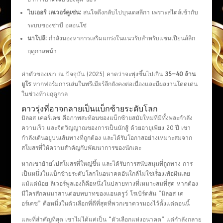
ไบเออร์ เลเวอร์คูเซ่น:
สนใจดึงกลับไปบุนเดสลีกา เพราะสไตล์เข้ากับ
ระบบของชาบี อลอนโซ่
นาโปลี:
กำลังมองหาการเสริมแกร่งในแนวรับสำหรับแชมเปียนส์ลีก
ฤดูกาลหน้า
ค่าตัวของเขา ณ ปัจจุบัน (2025) คาดว่าจะพุ่งขึ้นไปเกิน
35–40 ล้าน
ยูโร
หากฟอร์มการเล่นในพรีเมียร์ลีกยังคงต่อเนื่องและมีผลงานโดดเด่น
ในช่วงท้ายฤดูกาล
ดาวรุ่งที่อาจกลายเป็นแบ็กซ้ายระดับโลก
มิลอส เคอร์เคซ คือภาพสะท้อนของแบ็กซ้ายสมัยใหม่ที่มีทั้งพละกำลัง
ความเร็ว และจิตวิญญาณของการเป็นนักสู้ ด้วยอายุเพียง 20 ปี เขา
กำลังเดินอยู่บนเส้นทางที่ถูกต้อง และได้รับโอกาสอย่างเหมาะสมจาก
สโมสรที่ให้ความสำคัญกับพัฒนาการของนักเตะ
หากเขาย้ายไปสโมสรที่ใหญ่ขึ้น และได้รับการสนับสนุนที่ถูกทาง การ
เป็นหนึ่งในแบ็กซ้ายระดับโลกในอนาคตอันใกล้ไม่ใช่เรื่องเพ้อฝันเลย
แม้แต่น้อย ลิเวอร์พูลเองก็คือหนึ่งในปลายทางที่เหมาะสมที่สุด หากต้อง
มีใครสักคนมาสานต่อบทบาทของแอนดรูว์ โรเบิร์ตสัน “มิลอส เค
อร์เคซ” คือหนึ่งในตัวเลือกที่ดีที่สุดที่พวกเขาควรมองไว้ตั้งแต่ตอนนี้
และที่สำคัญที่สุด เขาไม่ได้แค่เป็น “ตัวเลือกแห่งอนาคต” แต่กำลังกลาย