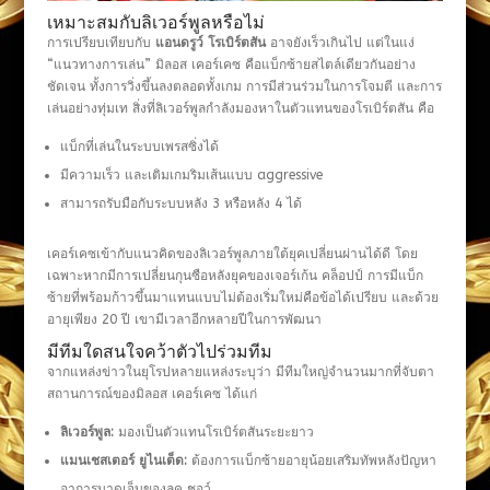
เหมาะสมกับลิเวอร์พูลหรือไม่
การเปรียบเทียบกับ
แอนดรูว์ โรเบิร์ตสัน
อาจยังเร็วเกินไป แต่ในแง่
“แนวทางการเล่น” มิลอส เคอร์เคซ คือแบ็กซ้ายสไตล์เดียวกันอย่าง
ชัดเจน ทั้งการวิ่งขึ้นลงตลอดทั้งเกม การมีส่วนร่วมในการโจมตี และการ
เล่นอย่างทุ่มเท สิ่งที่ลิเวอร์พูลกำลังมองหาในตัวแทนของโรเบิร์ตสัน คือ
แบ็กที่เล่นในระบบเพรสซิ่งได้
มีความเร็ว และเติมเกมริมเส้นแบบ aggressive
สามารถรับมือกับระบบหลัง 3 หรือหลัง 4 ได้
เคอร์เคซเข้ากับแนวคิดของลิเวอร์พูลภายใต้ยุคเปลี่ยนผ่านได้ดี โดย
เฉพาะหากมีการเปลี่ยนกุนซือหลังยุคของเจอร์เก้น คล็อปป์ การมีแบ็ก
ซ้ายที่พร้อมก้าวขึ้นมาแทนแบบไม่ต้องเริ่มใหม่คือข้อได้เปรียบ และด้วย
อายุเพียง 20 ปี เขามีเวลาอีกหลายปีในการพัฒนา
มีทีมใดสนใจคว้าตัวไปร่วมทีม
จากแหล่งข่าวในยุโรปหลายแหล่งระบุว่า มีทีมใหญ่จำนวนมากที่จับตา
สถานการณ์ของมิลอส เคอร์เคซ ได้แก่
ลิเวอร์พูล:
มองเป็นตัวแทนโรเบิร์ตสันระยะยาว
แมนเชสเตอร์ ยูไนเต็ด:
ต้องการแบ็กซ้ายอายุน้อยเสริมทัพหลังปัญหา
อาการบาดเจ็บของลุค ชอว์