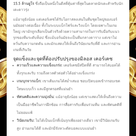
15.5 ล้านยูโร
ซึ่งถือเป็นหนึ่งในดีลที่คุ้มค่าที่สุดในตลาดนักเตะสำหรับนัก
เตะดาวรุ่ง
แม้อายุยังน้อย แต่เคอร์เคซได้รับโอกาสลงเล่นในทีมชุดใหญ่ของบอร์
นมัธอย่างต่อเนื่อง ทั้งในระบบแบ็กโฟร์และวิงแบ็ก โดยเฉพาะในเกม
ใหญ่ เขามักถูกเลือกเป็นตัวจริงด้วยความสามารถในการรับมือกับแนว
รุกของทีมระดับท็อป ซึ่งแม้บอร์นมัธจะเป็นทีมกลางตาราง แต่เขาไม่
หวั่นกับความกดดัน และมักแสดงให้เห็นถึงวินัยเกมรับที่ดี และการอ่าน
เกมที่เกินวัย
จุดแข็งและจุดที่ต้องปรับปรุงของมิลอส เคอร์เคซ
ความเร็วและความแข็งแกร่ง:
เคอร์เคซมีสปีดที่ดี สามารถไล่บอลได้
ทั้งรุกและรับ รวมถึงดวลตัวต่อตัวได้อย่างแข็งแกร่ง
เกมบุกจากแบ็ก:
เขาเติมเกมได้สม่ำเสมอ ชอบเปิดบอลเข้ากรอบเขต
โทษแบบเร็ว และมีลูกครอสที่แม่นยำ
ทัศนคติและความมุ่งมั่น:
แม้อายุยังน้อย แต่เขาแสดงให้เห็นถึงความ
เป็นมืออาชีพในการฝึกซ้อม การสื่อสารกับเพื่อนร่วมทีม และทัศนคติที่
ไม่ยอมแพ้
วินัยเกมรับ:
ไม่ได้เป็นแบ็กที่เน้นรุกเพียงอย่างเดียว เขามีวินัยเกมรับ
สูง อ่านเกมได้ดี และมักมีจังหวะตัดบอลแบบแม่นยำ