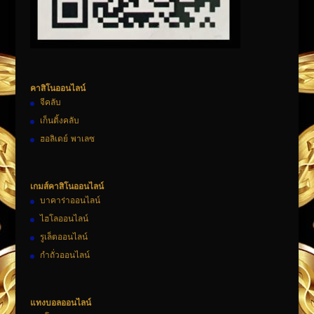
คาสิโนออนไลน์
จีคลับ
เก็นติ้งคลับ
ฮอลิเดย์ พาเลซ
เกมส์คาสิโนออนไลน์
บาคาร่าออนไลน์
ไฮโลออนไลน์
รูเล็ตออนไลน์
กำถั่วออนไลน์
แทงบอลออนไลน์