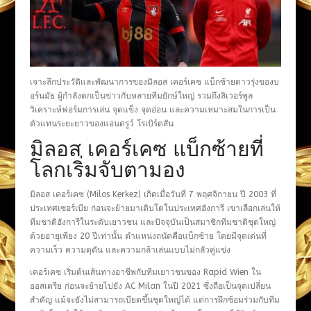
เจาะลึกประวัติและพัฒนาการของมิลอส เคอร์เคซ แบ็กซ้ายดาวรุ่งของบ
อร์นมัธ ผู้กำลังตกเป็นข่าวกับหลายทีมยักษ์ใหญ่ รวมถึงลิเวอร์พูล
วิเคราะห์ฟอร์มการเล่น จุดแข็ง จุดอ่อน และความเหมาะสมในการเป็น
ตัวแทนระยะยาวของแอนดรูว์ โรเบิร์ตสัน
มิลอส เคอร์เคซ แบ็กซ้ายที่
โลกเริ่มจับตามอง
มิลอส เคอร์เคซ (Milos Kerkez) เกิดเมื่อวันที่ 7 พฤศจิกายน ปี 2003 ที่
ประเทศเซอร์เบีย ก่อนจะย้ายมาเติบโตในประเทศฮังการี เขาเลือกเล่นให้
ทีมชาติฮังการีในระดับเยาวชน และปัจจุบันเป็นสมาชิกทีมชาติชุดใหญ่
ด้วยอายุเพียง 20 ปีเท่านั้น ตำแหน่งถนัดคือแบ็กซ้าย โดยมีจุดเด่นที่
ความเร็ว ความดุดัน และความกล้าเล่นแบบไม่กลัวคู่แข่ง
เคอร์เคซ เริ่มต้นเส้นทางอาชีพกับทีมเยาวชนของ Rapid Wien ใน
ออสเตรีย ก่อนจะย้ายไปยัง AC Milan ในปี 2021 ซึ่งถือเป็นจุดเปลี่ยน
สำคัญ แม้จะยังไม่สามารถเบียดขึ้นชุดใหญ่ได้ แต่การฝึกซ้อมร่วมกับทีม