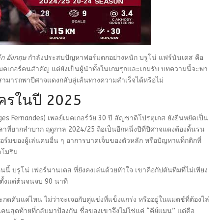
ีก อังกฤษ
กำลังประสบปัญหาฟอร์มตกอย่างหนัก บรูโน่ แฟร์นันเดส คือ
มคเกอร์คนสำคัญ แต่ยังเป็นผู้นำทั้งในเกมรุกและเกมรับ บทความนี้จะพา
ามารถพาปีศาจแดงกลับสู่เส้นทางความสำเร็จได้หรือไม่
ใครในปี 2025
es Fernandes) เพลย์เมคเกอร์วัย 30 ปี สัญชาติโปรตุเกส ยังยืนหยัดเป็น
ลาที่ยากลำบาก ฤดูกาล 2024/25 ถือเป็นอีกหนึ่งปีที่ปีศาจแดงต้องดิ้นรน
์มของผู้เล่นคนอื่น ๆ อาการบาดเจ็บของตัวหลัก หรือปัญหาแท็กติกที่
อโมริม
 บรูโน่ เฟอร์นานเดส ที่ยังคงเล่นด้วยหัวใจ เขาคือกัปตันทีมที่ไม่เพียง
ตั้งแต่ต้นจนจบ 90 นาที
ันแค่ไหน ไม่ว่าจะเจอกับคู่แข่งที่แข็งแกร่ง หรืออยู่ในแมตช์ที่ต้องไล่
คนสุดท้ายที่กลับมาป้องกัน ชื่อของเขาจึงไม่ใช่แค่ “คีย์แมน” แต่คือ