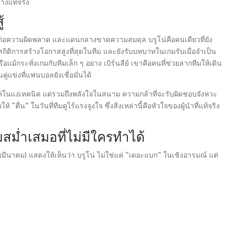
่างแท้จริง
้
ก่อความผิดพลาด และแดนกลางขาดความสมดุล บรูโน่คือคนเดียวที่ยัง
ถิติการสร้างโอกาสสูงที่สุดในทีม และยังรับบทบาทในเกมรับเมื่อจำเป็น
อแม้กระทั่งเกมกับทีมเล็ก ๆ อย่าง เบิร์นลีย์ เขาคือคนที่ช่วยลากทีมให้เดิน
ู่แข่งที่แฟนบอลยังเชื่อมั่นได้
แค่ในแง่เทคนิค แต่รวมถึงพลังใจในสนาม ความกล้าที่จะรับผิดชอบจังหวะ
ตื่น” ในวันที่ทีมดูไร้แรงจูงใจ ซึ่งสิ่งเหล่านี้คือหัวใจของผู้นำที่แท้จริง
สม่ำเสมอที่ไม่มีใครทำได้
ยมีนาคม) แสดงให้เห็นว่า บรูโน่ ไม่ใช่แค่ “เดอะแบก” ในเชิงอารมณ์ แต่