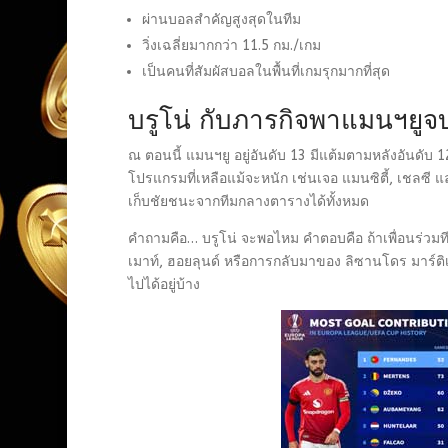
ผ่านบอลสำคัญสูงสุดในทีม
วิ่งเฉลี่ยมากกว่า 11.5 กม./เกม
เป็นคนที่สัมผัสบอลในพื้นที่เกมรุกมากที่สุด
บรูโน่ กับภารกิจพาแมนฯยู
ณ ตอนนี้ แมนฯยู อยู่อันดับ 13 มีแต้มตามหลังอันดับ 
โปรแกรมที่เหลือแม้จะหนัก เช่นเจอ แมนซิตี้, เชลซ
เก็บชัยชนะจากทีมกลางตารางได้ทั้งหมด
คำถามคือ… บรูโน่ จะพอไหม คำตอบคือ ถ้าเพื่อนร่วมท
เมาท์, ฮอยลุนด์ หรือการกลับมาของ ลิซานโดร มาร์ติ
ไปได้อยู่บ้าง