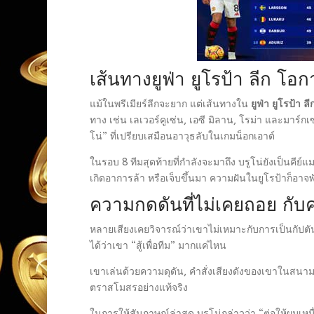
เส้นทางยูฟ่า ยูโรป้า ลีก โ
แม้ในพรีเมียร์ลีกจะยาก แต่เส้นทางใน
ยูฟ่า ยูโรป้า ลี
ทาง เช่น เลเวอร์คูเซ่น, เอซี มิลาน, โรม่า และมาร์
โน่” ที่เปรียบเสมือนอาวุธลับในเกมน็อกเอาต์
ในรอบ 8 ทีมสุดท้ายที่กำลังจะมาถึง บรูโน่ยังเป็นคีย
เกิดอาการล้า หรือเจ็บขึ้นมา ความฝันในยูโรป้าก็อาจพ
ความกดดันที่ไม่เคยถอย กับค
หลายเสียงเคยวิจารณ์ว่าเขาไม่เหมาะกับการเป็นกัปต
ได้ว่าเขา “สู้เพื่อทีม” มากแค่ไหน
เขาเล่นด้วยความดุดัน, คำสั่งเสียงดังของเขาในสน
ตราสโมสรอย่างแท้จริง
ในการให้สัมภาษณ์ล่าสุด บรูโน่กล่าวว่า “ต่อให้ผมเหน