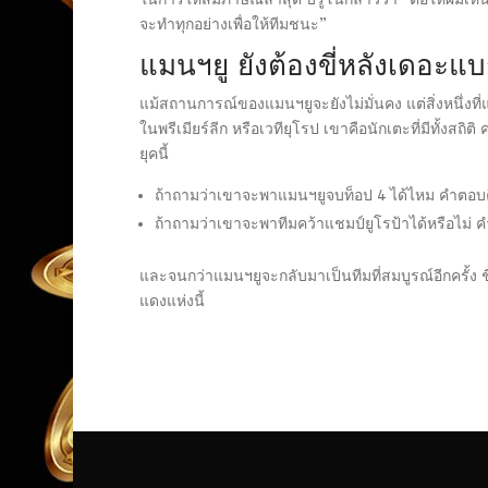
จะทำทุกอย่างเพื่อให้ทีมชนะ”
แมนฯยู ยังต้องขี่หลังเดอะแ
แม้สถานการณ์ของแมนฯยูจะยังไม่มั่นคง แต่สิ่งหนึ่งที่
ในพรีเมียร์ลีก หรือเวทียุโรป เขาคือนักเตะที่มีทั้ง
ยุคนี้
ถ้าถามว่าเขาจะพาแมนฯยูจบท็อป 4 ได้ไหม คำตอบคื
ถ้าถามว่าเขาจะพาทีมคว้าแชมป์ยูโรป้าได้หรือไม่ ค
และจนกว่าแมนฯยูจะกลับมาเป็นทีมที่สมบูรณ์อีกครั้ง 
แดงแห่งนี้