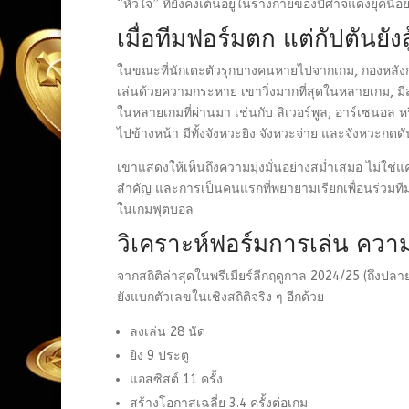
“หัวใจ” ที่ยังคงเต้นอยู่ในร่างกายของปีศาจแดงยุคนี้อย
เมื่อทีมฟอร์มตก แต่กัปตันยังสู
ในขณะที่นักเตะตัวรุกบางคนหายไปจากเกม, กองหลัง
เล่นด้วยความกระหาย เขาวิ่งมากที่สุดในหลายเกม, มีส
ในหลายเกมที่ผ่านมา เช่นกับ ลิเวอร์พูล, อาร์เซนอล หรื
ไปข้างหน้า มีทั้งจังหวะยิง จังหวะจ่าย และจังหวะกดดันค
เขาแสดงให้เห็นถึงความมุ่งมั่นอย่างสม่ำเสมอ ไม่ใช่
สำคัญ และการเป็นคนแรกที่พยายามเรียกเพื่อนร่วมทีมให้ “
ในเกมฟุตบอล
วิเคราะห์ฟอร์มการเล่น ความ
จากสถิติล่าสุดในพรีเมียร์ลีกฤดูกาล 2024/25 (ถึงปลา
ยังแบกตัวเลขในเชิงสถิติจริง ๆ อีกด้วย
ลงเล่น 28 นัด
ยิง 9 ประตู
แอสซิสต์ 11 ครั้ง
สร้างโอกาสเฉลี่ย 3.4 ครั้งต่อเกม