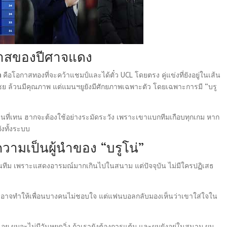
อกาสของปีศาจแดง
ก
คือโอกาสทองที่จะคว้าแชมป์และได้ตั๋ว UCL โดยตรง คู่แข่งที่ยังอยู่ในเส้น
กเซย ล้วนมีคุณภาพ แต่แมนฯยูยังมีศักยภาพเฉพาะตัว โดยเฉพาะการมี “บรู
์แมนที่เทน ฮากจะต้องใช้อย่างระมัดระวัง เพราะเขาแบกทีมเกือบทุกเกม หาก
ังทั้งระบบ
วามเป็นผู้นำของ “บรูโน่”
ันทีม เพราะแสดงอารมณ์มากเกินไปในสนาม แต่ปัจจุบัน ไม่มีใครปฏิเสธ
ามอาจทำให้เพื่อนบางคนไม่ชอบใจ แต่แฟนบอลกลับมองเห็นว่าเขาใส่ใจใน
ื่อย ผมจะไม่มีวันหยุดวิ่ง ถ้าเรายังต้องการแต้ม และผมยังอยู่ในสนาม ผม