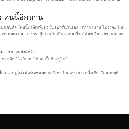
บกคนนี้อีกนาน
แน่นอนคือ “ทีมนี้ยังต้องพึ่งบรูโน่ เฟอร์นานเดส” อีกยาวนาน ไม่ว่าจะเป็น
สถิติ ความทุ่มเท และแรงกระตุ้นภายในตัวเองแบบที่หาได้ยากในวงการฟุตบอล
อ “ยาก แต่ยังมีหวัง”
ำตอบคือ “ถ้าใครทำได้ คนนั้นคือบรูโน่”
ชื่อของ
บรูโน่ เฟอร์นานเดส
จะยังคงเป็นแสงสว่างหนึ่งเดียวในสนามสี