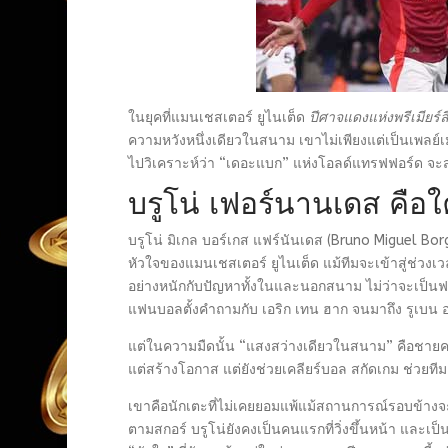
ในยุคที่แมนเชสเตอร์ ยูไนเต็ด
ปีศาจแดงแห่งพรีเมียร์ล
ความหวังหนึ่งเดียวในสนาม เขาไม่เพียงแต่เป็นเพลย์เ
ไปวิเคราะห์ว่า “เดอะแบก” แห่งโอลด์แทรฟฟอร์ด จะส
บรูโน่ เฟอร์นานเดส คือ
บรูโน่ มิเกล บอร์เกส แฟร์นันเดส (Bruno Miguel Borg
หัวใจของแมนเชสเตอร์ ยูไนเต็ด แม้ทีมจะเข้าสู่ช่วงเว
อย่างหนักกับปัญหาทั้งในและนอกสนาม ไม่ว่าจะเป็นฟอร
แฟนบอลตั้งคำถามกับ เอริก เทน ฮาก จนมาถึง รูเบน 
แต่ในความมืดนั้น “แสงสว่างเดียวในสนาม” คือชายคนนี้
แต่สร้างโอกาส แต่ยังช่วยเคลียร์บอล สกัดเกม ช่วยทีม
เขาคือนักเตะที่ไม่เคยยอมแพ้แม้สถานการณ์รอบข้างจะกดด
ตามสกอร์ บรูโน่ยังคงเป็นคนแรกที่วิ่งขึ้นหน้า และเป็น