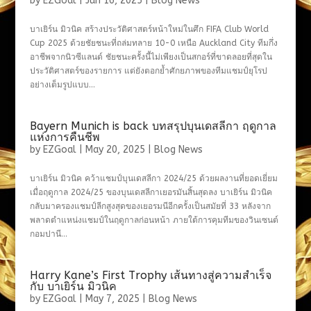
by
EZGoal
|
Jun 16, 2025
|
Blog News
บาเยิร์น มิวนิค สร้างประวัติศาสตร์หน้าใหม่ในศึก FIFA Club World
Cup 2025 ด้วยชัยชนะที่ถล่มทลาย 10-0 เหนือ Auckland City ทีมกึ่ง
อาชีพจากนิวซีแลนด์ ชัยชนะครั้งนี้ไม่เพียงเป็นสกอร์ที่ขาดลอยที่สุดใน
ประวัติศาสตร์ของรายการ แต่ยังตอกย้ำศักยภาพของทีมแชมป์ยุโรป
อย่างเต็มรูปแบบ...
Bayern Munich is back บทสรุปบุนเดสลีกา ฤดูกาล
แห่งการคืนชีพ
by
EZGoal
|
May 20, 2025
|
Blog News
บาเยิร์น มิวนิค คว้าแชมป์บุนเดสลีกา 2024/25 ด้วยผลงานที่ยอดเยี่ยม
เมื่อฤดูกาล 2024/25 ของบุนเดสลีกาเยอรมันสิ้นสุดลง บาเยิร์น มิวนิค
กลับมาครองแชมป์ลีกสูงสุดของเยอรมนีอีกครั้งเป็นสมัยที่ 33 หลังจาก
พลาดตำแหน่งแชมป์ในฤดูกาลก่อนหน้า ภายใต้การคุมทีมของวินเซนต์
กอมปานี...
Harry Kane’s First Trophy เส้นทางสู่ความสำเร็จ
กับ บาเยิร์น มิวนิค
by
EZGoal
|
May 7, 2025
|
Blog News