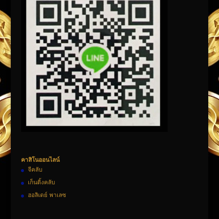
คาสิโนออนไลน์
จีคลับ
เก็นติ้งคลับ
ฮอลิเดย์ พาเลซ