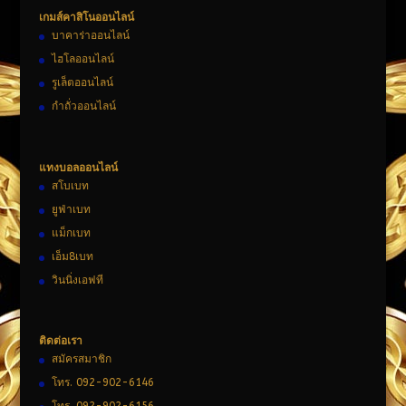
เกมส์คาสิโนออนไลน์
บาคาร่าออนไลน์
ไฮโลออนไลน์
รูเล็ตออนไลน์
กำถั่วออนไลน์
แทงบอลออนไลน์
สโบเบท
ยูฟ่าเบท
แม็กเบท
เอ็ม8เบท
วินนิ่งเอฟที
ติดต่อเรา
สมัครสมาชิก
โทร. 092-902-6146