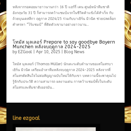
หลังจากรอคอยมายาวนานกว่า 16 ปี แฮร์รี่ เคน ศูนย์หน้าทีมชาติ
อังกฤษวัย 31 ปี ก็สามารถคว้าแชมป์แรกในชีวิตค้าแข้งได้สำเร็จ กับ
ถ้วยบุนเดสลีกา ฤดูกาล 2024/25 ร่วมกับบาเยิร์น มิวนิค ช่วยปลดล็อก
คำครหา “ไร้แชมป์” ที่ติดตัวเขามาอย่างยาวนาน...
โทมัส มุลเลอร์ Prepare to say goodbye Bayern
Munchen หลังจบฤดูกาล 2024-2025
by
EZGoal
|
Apr 10, 2025
|
Blog News
โทมัส มุลเลอร์ (Thomas Müller) นักเตะระดับตำนานของสโมสรบา
เยิร์น มิวนิค เตรียมอำลาทีมหลังจบฤดูกาล 2024-2025 หลังจากที่
สโมสรตัดสินใจไม่ต่อสัญญาฉบับใหม่ให้กับเขา บทความนี้จะพาคุณไป
รู้จักกับประวัติ ความสามารถ ผลงานเด่น การคว้าแชมป์ทั้งในระดับ
สโมสรและทีมชาติเยอรมัน...
line ezgoal