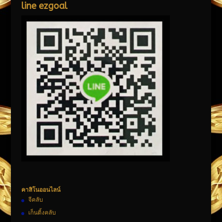
line ezgoal
คาสิโนออนไลน์
จีคลับ
เก็นติ้งคลับ