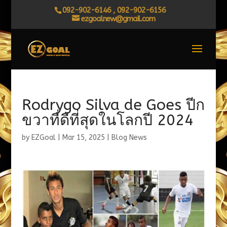
092-902-6146 , 092-902-6156
ezgoalnew@gmail.com
Rodrygo Silva de Goes ปีก
ขวาที่ดีที่สุดในโลกปี 2024​
by
EZGoal
|
Mar 15, 2025
|
Blog News