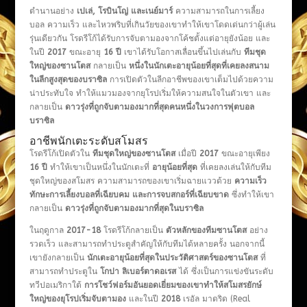
ตำนานอย่าง
เปเล่, โรบินโญ่ และเนย์มาร์
ความสามารถในการเลี้ยง
บอล ความเร็ว และไหวพริบที่เกินวัยของเขาทำให้เขาโดดเด่นกว่าผู้เล่น
รุ่นเดียวกัน โรดรีโก้ได้รับการจับตามองจากโค้ชตั้งแต่อายุยังน้อย และ
ในปี
2017
ขณะอายุ
16 ปี
เขาได้รับโอกาสเลื่อนขึ้นไปเล่นกับ
ทีมชุด
ใหญ่ของซานโตส
กลายเป็น
หนึ่งในนักเตะอายุน้อยที่สุดที่เคยลงสนาม
ในลีกสูงสุดของบราซิล
การเปิดตัวในลีกอาชีพของเขาเต็มไปด้วยความ
น่าประทับใจ ทำให้แมวมองจากยุโรปเริ่มให้ความสนใจในตัวเขา และ
กลายเป็น
ดาวรุ่งที่ถูกจับตามองมากที่สุดคนหนึ่งในวงการฟุตบอล
บราซิล
อาชีพนักเตะระดับสโมสร
โรดรีโก้เปิดตัวใน
ทีมชุดใหญ่ของซานโตส
เมื่อปี
2017
ขณะอายุเพียง
16 ปี
ทำให้เขาเป็นหนึ่งในนักเตะที่
อายุน้อยที่สุด
ที่เคยลงเล่นให้กับทีม
ชุดใหญ่ของสโมสร ความสามารถของเขาเริ่มฉายแววด้วย
ความเร็ว
ทักษะการเลี้ยงบอลที่เฉียบคม และการจบสกอร์ที่เฉียบขาด
ซึ่งทำให้เขา
กลายเป็น
ดาวรุ่งที่ถูกจับตามองมากที่สุดในบราซิล
ในฤดูกาล
2017-18
โรดรีโก้กลายเป็น
ตัวหลักของทีมซานโตส
อย่าง
รวดเร็ว และสามารถทำประตูสำคัญให้กับทีมได้หลายครั้ง นอกจากนี้
เขายังกลายเป็น
นักเตะอายุน้อยที่สุดในประวัติศาสตร์ของซานโตส
ที่
สามารถทำประตูใน
โกปา ลิเบอร์ตาดอเรส
ได้ ซึ่งเป็นการแข่งขันระดับ
ทวีปอเมริกาใต้
การโชว์ฟอร์มอันยอดเยี่ยมของเขาทำให้สโมสรยักษ์
ใหญ่ของยุโรปเริ่มจับตามอง
และในปี
2018
เรอัล มาดริด (Real