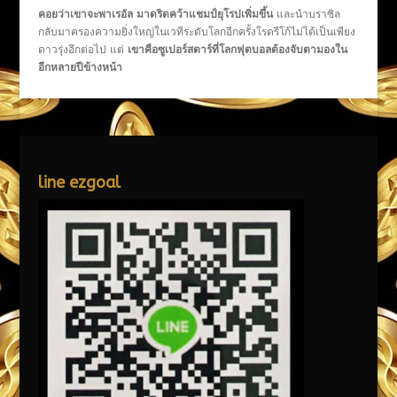
คอยว่าเขาจะพาเรอัล มาดริดคว้าแชมป์ยุโรปเพิ่มขึ้น
และนำบราซิล
กลับมาครองความยิ่งใหญ่ในเวทีระดับโลกอีกครั้งโรดรีโก้ไม่ได้เป็นเพียง
ดาวรุ่งอีกต่อไป แต่
เขาคือซูเปอร์สตาร์ที่โลกฟุตบอลต้องจับตามองใน
อีกหลายปีข้างหน้า
line ezgoal