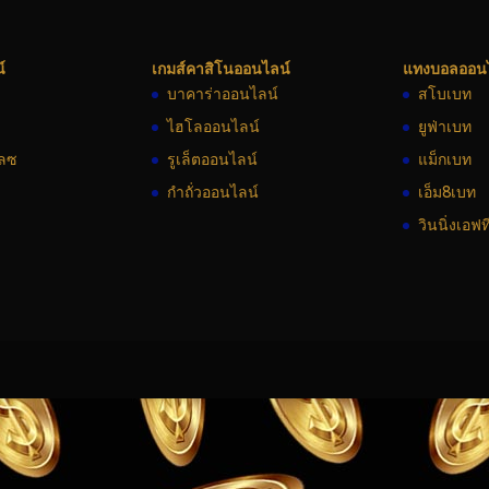
์
เกมส์คาสิโนออนไลน์
แทงบอลออนไ
บาคาร่าออนไลน์
สโบเบท
ไฮโลออนไลน์
ยูฟ่าเบท
เลซ
รูเล็ตออนไลน์
แม็กเบท
กำถั่วออนไลน์
เอ็ม8เบท
วินนิ่งเอฟท