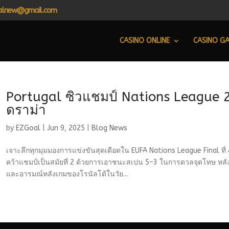
alnew@gmail.com
CASINO ONLINE
CASINO G
Portugal ซิวแชมป์ Nations League 
ดราม่า
by
EZGoal
|
Jun 9, 2025
|
Blog News
เจาะลึกทุกมุมมองการแข่งขันสุดเดือดใน EUFA Nations League Final ที่ Al
คว้าแชมป์เป็นสมัยที่ 2 ด้วยการเอาชนะสเปน 5–3 ในการดวลจุดโทษ หลังเส
และอารมณ์หลังเกมของโรนัลโด้ในวัย...