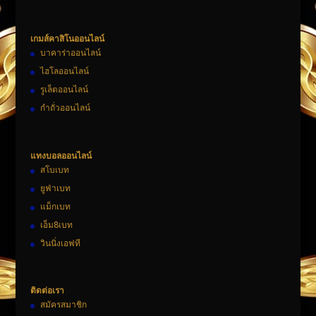
เกมส์คาสิโนออนไลน์
บาคาร่าออนไลน์
ไฮโลออนไลน์
รูเล็ตออนไลน์
กำถั่วออนไลน์
แทงบอลออนไลน์
สโบเบท
ยูฟ่าเบท
แม็กเบท
เอ็ม8เบท
วินนิ่งเอฟที
ติดต่อเรา
สมัครสมาชิก