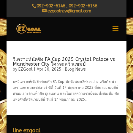
092-902-6146 , 092-902-6156
ezgoalnew@gmail.com
วิเคราะห์นัดชิง FA Cup 2025 Crystal Palace vs
Manchester City ใครจะคว้าแชมป์
by
EZGoal
|
Apr 30, 2025
|
Blog News
บทวิเคราะห์เชิงลึกก่อนศึก FA Cup นัดชิงชนะเลิศระหว่าง คริสตัล พา
เลซ และ แมนเชสเตอร์ ซิตี้ วันที่ 17 พฤษภาคม 2025 ที่สนามเวมบลีย์
พร้อมเจาะลึกแท็กติก ผู้เล่นเด่น และโอกาสคว้าแชมป์ของทั้งสองทีม​ ศึก
แห่งศักดิ์ศรีที่เวมบลีย์ วันที่ 17 พฤษภาคม 2025...
line ezgoal