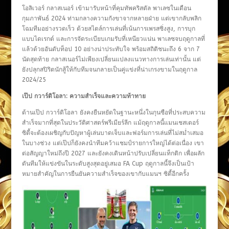
โอลิเวอร์ กลาสเนอร์ เข้ามารับหน้าที่คุมทัพคริสตัล พาเลซในเดือน
กุมภาพันธ์ 2024 ท่ามกลางความกังขาจากหลายฝ่าย แต่เขากลับพลิก
โฉมทีมอย่างรวดเร็ว ด้วยสไตล์การเล่นที่เน้นการเพรสซิ่งสูง, การบุก
แบบไดเรกต์ และการจัดระเบียบเกมรับที่เหนียวแน่น พาเลซจบฤดูกาลที่
แล้วด้วยอันดับท็อป 10 อย่างน่าประทับใจ พร้อมสถิติชนะถึง 6 จาก 7
นัดสุดท้าย กลาสเนอร์ไม่เพียงเปลี่ยนแปลงแนวทางการเล่นเท่านั้น แต่
ยังปลุกสปิริตนักสู้ให้กับทีมจนกลายเป็นคู่แข่งที่น่าเกรงขามในฤดูกาล
2024/25
เป๊ป กวาร์ดิโอลา: ความสำเร็จและความท้าทาย
ด้านเป๊ป กวาร์ดิโอลา ยังคงยืนหยัดในฐานะหนึ่งในกุนซือที่ประสบความ
สำเร็จมากที่สุดในประวัติศาสตร์พรีเมียร์ลีก แม้ฤดูกาลนี้แมนเชสเตอร์
ซิตี้จะต้องเผชิญกับปัญหาผู้เล่นบาดเจ็บและฟอร์มการเล่นที่ไม่สม่ำเสมอ
ในบางช่วง แต่เป๊ปก็ยังคงนำทีมคว้าแชมป์รายการใหญ่ได้ต่อเนื่อง เขา
ต่อสัญญาใหม่ถึงปี 2027 และยังคงเดินหน้าปรับเปลี่ยนแท็กติก เพื่อผลัก
ดันทีมให้แข่งขันในระดับสูงสุดอยู่เสมอ FA Cup ฤดูกาลนี้จึงเป็นเป้า
หมายสำคัญในการยืนยันความสำเร็จของเขากับแมนฯ ซิตี้อีกครั้ง