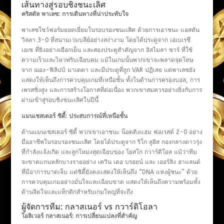
เส้นทางสู่รอบชิงชนะเลิศ
คริสตัล พาเลซ: การเดินทางที่น่าประทับใจ
พาเลซโชว์ฟอร์มยอดเยี่ยมในรอบรองชนะเลิศ ด้วยการเอาชนะ แอสตัน
วิลลา 3-0 ที่สนามเวมบลีย์อย่างสง่างาม โดยได้ประตูจาก เอเบเรชี
เอเซ ที่ยิงอย่างเยือกเย็น และสองประตูสำคัญจาก อิสไมลา ซาร์ ที่ใช้
ความเร็วและไหวพริบเฉียบคม แม้ในเกมนั้นพวกเขาจะพลาดจุดโทษ
จาก ฌอง-ฟิลิปป์ มาเตตา และมีประตูที่ถูก VAR ปฏิเสธ แต่พาเลซยัง
แสดงให้เห็นถึงการควบคุมเกมที่เหนือชั้น ทั้งในด้านการครองบอล, การ
เพรสซิ่งสูง และการสร้างโอกาสที่ต่อเนื่อง พวกเขาสมควรอย่างยิ่งกับการ
ผ่านเข้าสู่รอบชิงชนะเลิศในปีนี้
แมนเชสเตอร์ ซิตี้: ประสบการณ์ที่เหนือชั้น
ด้านแมนเชสเตอร์ ซิตี้ พวกเขาเอาชนะ น็อตติงแฮม ฟอเรสต์ 2-0 อย่าง
มืออาชีพในรอบรองชนะเลิศ โดยได้ประตูจาก ริโก ลูอิส กองกลางดาวรุ่ง
ที่กำลังแจ้งเกิด และลูกโหม่งสุดเฉียบของ โยสโก กวาร์ดิโอล แม้ว่าทีม
จะขาดแกนหลักบางรายอย่าง เควิน เดอ บรอยน์ และ เออร์ลิง ฮาแลนด์
ที่มีอาการบาดเจ็บ แต่ซิตี้ยังคงแสดงให้เห็นถึง “DNA แห่งผู้ชนะ” ด้วย
การควบคุมเกมอย่างมั่นใจและเฉียบขาด แสดงให้เห็นถึงความพร้อมทั้ง
ด้านจิตใจและแท็กติกสำหรับเกมใหญ่ที่จะถึง
ผู้จัดการทีม: กลาสเนอร์ vs กวาร์ดิโอลา
โอลิเวอร์ กลาสเนอร์: การเปลี่ยนแปลงที่สำคัญ