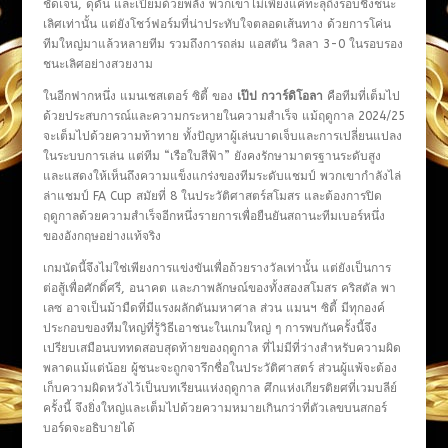
ชัดเจน, ดุดัน และเปี่ยมด้วยพลัง พวกเขาไม่เพียงแค่ทะลุถึงรอบชิงชนะ
เลิศเท่านั้น แต่ยังโชว์ฟอร์มที่น่าประทับใจตลอดเส้นทาง ด้วยการโค่น
ทีมใหญ่มาแล้วหลายทีม รวมถึงการถล่ม แอสตัน วิลลา 3-0 ในรอบรอง
ชนะเลิศอย่างสวยงาม
ในอีกฟากหนึ่ง แมนเชสเตอร์ ซิตี้ ของ
เป๊ป กวาร์ดิโอลา
คือทีมที่เต็มไป
ด้วยประสบการณ์และความกระหายในความสำเร็จ แม้ฤดูกาล 2024/25
จะเต็มไปด้วยความท้าทาย ทั้งปัญหาผู้เล่นบาดเจ็บและการเปลี่ยนแปลง
ในระบบการเล่น แต่ทีม “เรือใบสีฟ้า” ยังคงรักษามาตรฐานระดับสูง
และแสดงให้เห็นถึงความแข็งแกร่งของทีมระดับแชมป์ พวกเขากำลังไล่
ล่าแชมป์ FA Cup สมัยที่ 8 ในประวัติศาสตร์สโมสร และต้องการปิด
ฤดูกาลด้วยความสำเร็จอีกหนึ่งรายการเพื่อยืนยันสถานะทีมเบอร์หนึ่ง
ของอังกฤษอย่างแท้จริง
เกมนัดนี้จึงไม่ใช่เพียงการแข่งขันเพื่อถ้วยรางวัลเท่านั้น แต่ยังเป็นการ
ต่อสู้เพื่อศักดิ์ศรี, อนาคต และภาพลักษณ์ของทั้งสองสโมสร คริสตัล พา
เลซ อาจเป็นม้ามืดที่มีแรงผลักดันมหาศาล ส่วน แมนฯ ซิตี้ มีทุกองค์
ประกอบของทีมใหญ่ที่รู้วิธีเอาชนะในเกมใหญ่ ๆ การพบกันครั้งนี้จึง
เปรียบเสมือนบททดสอบสุดท้ายของฤดูกาล ที่ไม่มีที่ว่างสำหรับความผิด
พลาดแม้แต่น้อย ผู้ชนะจะถูกจารึกชื่อในประวัติศาสตร์ ส่วนผู้แพ้จะต้อง
เก็บความผิดหวังไว้เป็นบทเรียนแห่งฤดูกาล ศึกแห่งเกียรติยศที่เวมบลีย์
ครั้งนี้ จึงยิ่งใหญ่และเต็มไปด้วยความหมายเกินกว่าที่ตัวเลขบนสกอร์
บอร์ดจะอธิบายได้