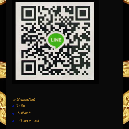
คาสิโนออนไลน์
จีคลับ
เก็นติ้งคลับ
ฮอลิเดย์ พาเลซ