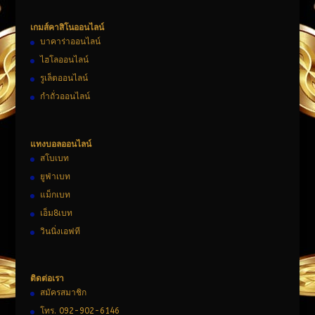
เกมส์คาสิโนออนไลน์
บาคาร่าออนไลน์
ไฮโลออนไลน์
รูเล็ตออนไลน์
กำถั่วออนไลน์
แทงบอลออนไลน์
สโบเบท
ยูฟ่าเบท
แม็กเบท
เอ็ม8เบท
วินนิ่งเอฟที
ติดต่อเรา
สมัครสมาชิก
โทร. 092-902-6146