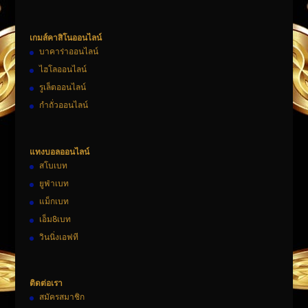
เกมส์คาสิโนออนไลน์
บาคาร่าออนไลน์
ไฮโลออนไลน์
รูเล็ตออนไลน์
กำถั่วออนไลน์
แทงบอลออนไลน์
สโบเบท
ยูฟ่าเบท
แม็กเบท
เอ็ม8เบท
วินนิ่งเอฟที
ติดต่อเรา
สมัครสมาชิก