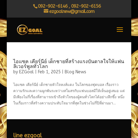
092-902-6146 , 092-902-6156
ezgoalnew@gmail.com
ไอแซค เคียร์นีย์ เด็กชายที่สร้างแรงบันดาลใจให้แฟน
ลิเวอร์พูลทั่วโลก
by
EZGoal
|
Feb 1, 2025
|
Blog News
ไอแซค เคียร์นีย์ เด็กชายหัวใจหงส์แดง ในโลกของฟุตบอล เรื่องราว
ความรักและความผูกพันระหว่างสโมสรกับแฟนบอลมีให้เห็นอยู่เสมอ แต่
มีเพียงไม่กี่เรื่องที่สามารถเข้าถึงหัวใจของผู้คนทั่วโลกได้อย่างลึกซึ้ง หนึ่ง
ในเรื่องราวที่สร้างความประทับใจมากที่สุดในช่วงไม่กี่ปีที่ผ่านมา...
line ezgoal