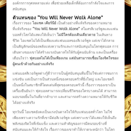
องค์กรการกุศลหลายแห่ง เพื่อช่วยเหลือเด็กที่ต้องการกำลังใจและการ
สนับสนุน
ตัวแทนของ “You Will Never Walk Alone”
เรื่องราวของ
ไอแซค เคียร์นีย์
เป็นตัวอย่างที่แท้จริงของความหมาย
ที่แท้จริงของ
“You Will Never Walk Alone”
สโมสรลิเวอร์พูลและแฟน
บอลทั่วโลกได้แสดงให้เห็นว่า
ไม่มีใครต้องเดินเดียวดาย
ในเส้นทาง
ชีวิต ไอแซคไม่ได้เป็นเพียงแค่แฟนบอลของลิเวอร์พูล แต่เขาได้กลาย
เป็นสัญลักษณ์ของพลังแห่งความรักและการสนับสนุนในโลกฟุตบอล การ
เดินทางของเขาได้สร้างแรงบันดาลใจให้กับผู้คนนับล้าน และเป็นเครื่อง
เตือนใจว่า
ฟุตบอลไม่ได้เป็นเพียงเกม แต่มันสามารถเชื่อมโยงจิตใจของ
ผู้คนเข้าด้วยกันอย่างแท้จริง
แฟนบอลลิเวอร์พูลต่างรู้ดีว่าการเป็นผู้สนับสนุนทีมนี้ไม่ใช่แค่การชมการ
แข่งขัน แต่เป็นการเป็นส่วนหนึ่งของครอบครัวที่ยิ่งใหญ่ และไอแซคก็
เป็นหนึ่งในสมาชิกที่โดดเด่นที่สุดของครอบครัวนี้ เรื่องราวของเขาเป็น
เครื่องยืนยันว่า ฟุตบอลสามารถเปลี่ยนชีวิตของใครบางคนได้ สามารถ
มอบรอยยิ้มในวันที่ยากลำบาก และสามารถสร้างความหมายให้กับชีวิต
ได้อย่างแท้จริง
ทุกวันนี้ ไอแซคยังคงเป็นแรงบันดาลใจให้กับแฟนบอลทั่วโลก ไม่ใช่
เพียงเพราะความรักที่เขามีต่อลิเวอร์พูล แต่เพราะเขาได้แสดงให้เห็นถึง
พลังของจิตใจที่เข้มแข็ง และความสำคัญของการมีคนรอบข้างที่
สนับสนุนและให้กำลังใจ เรื่องราวของเขาทำให้เราตระหนักว่า ในโลก