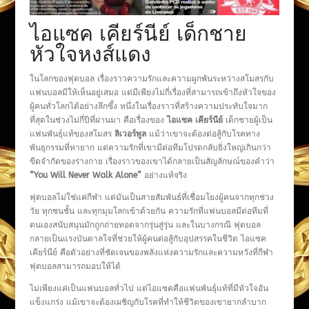
ไอแซค เคียร์นีย์ เด็กชาย
หัวใจหงส์แดง
ในโลกของฟุตบอล เรื่องราวความรักและความผูกพันระหว่างสโมสรกับ
แฟนบอลมีให้เห็นอยู่เสมอ แต่มีเพียงไม่กี่เรื่องที่สามารถเข้าถึงหัวใจของ
ผู้คนทั่วโลกได้อย่างลึกซึ้ง หนึ่งในเรื่องราวที่สร้างความประทับใจมาก
ที่สุดในช่วงไม่กี่ปีที่ผ่านมา คือเรื่องของ
ไอแซค เคียร์นีย์
เด็กชายผู้เป็น
แฟนพันธุ์แท้ของสโมสร
ลิเวอร์พูล
แม้ว่าเขาจะต้องต่อสู้กับโรคทาง
พันธุกรรมที่หายาก แต่ความรักที่เขามีต่อทีมโปรดกลับยิ่งใหญ่เกินกว่า
ขีดจำกัดของร่างกาย เรื่องราวของเขาได้กลายเป็นสัญลักษณ์ของคำว่า
“You Will Never Walk Alone”
อย่างแท้จริง
ฟุตบอลไม่ใช่แค่กีฬา แต่มันเป็นสายสัมพันธ์ที่เชื่อมโยงผู้คนจากทุกช่วง
วัย ทุกชนชั้น และทุกมุมโลกเข้าด้วยกัน ความรักที่แฟนบอลมีต่อทีมที่
ตนเองสนับสนุนมักถูกถ่ายทอดจากรุ่นสู่รุ่น และในบางกรณี ฟุตบอล
กลายเป็นแรงบันดาลใจที่ช่วยให้ผู้คนต่อสู้กับอุปสรรคในชีวิต ไอแซค
เคียร์นีย์ คือตัวอย่างที่ชัดเจนของพลังแห่งความรักและความหวังที่กีฬา
ฟุตบอลสามารถมอบให้ได้
ไม่เพียงแค่เป็นแฟนบอลทั่วไป แต่ไอแซคคือแฟนพันธุ์แท้ที่มีหัวใจอัน
แข็งแกร่ง แม้เขาจะต้องเผชิญกับโรคที่ทำให้ชีวิตของเขายากลำบาก