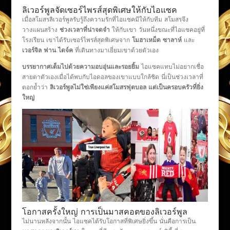
ลิเวอร์พูลจัดเซอร์ไพรส์สุดพิเศษให้กับไอแซค
เมื่อสโมสรลิเวอร์พูลรับรู้ถึงความรักที่ไอแซคมีให้กับทีม สโมสรจึง
วางแผนสร้าง
ช่วงเวลาที่น่าจดจำ
ให้กับเขา วันหนึ่งขณะที่ไอแซคอยู่ที่
โรงเรียน เขาได้รับเซอร์ไพรส์สุดพิเศษจาก
โมฮาเหม็ด ซาลาห์
และ
เวอร์จิล ฟาน ไดจ์ค
ที่เดินทางมาเยี่ยมเขาด้วยตัวเอง
บรรยากาศเต็มไปด้วยความอบอุ่นและรอยยิ้ม
ไอแซคแทบไม่อยากเชื่อ
สายตาตัวเองเมื่อได้พบกับไอดอลของเขาแบบใกล้ชิด นี่เป็นช่วงเวลาที่
ตอกย้ำว่า
ลิเวอร์พูลไม่ใช่เพียงแค่สโมสรฟุตบอล แต่เป็นครอบครัวที่ยิ่ง
ใหญ่
โอกาสครั้งใหญ่ การเป็นมาสคอตของลิเวอร์พูล
ไม่นานหลังจากนั้น ไอแซคได้รับโอกาสที่พิเศษยิ่งขึ้น นั่นคือการเป็น