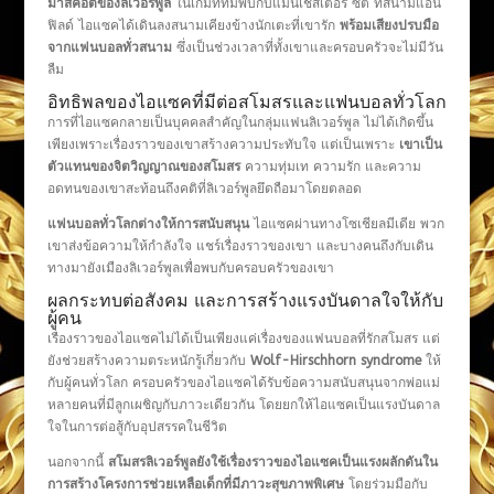
มาสคอตของลิเวอร์พูล
ในเกมที่ทีมพบกับแมนเชสเตอร์ ซิตี้ ที่สนามแอน
ฟิลด์ ไอแซคได้เดินลงสนามเคียงข้างนักเตะที่เขารัก
พร้อมเสียงปรบมือ
จากแฟนบอลทั่วสนาม
ซึ่งเป็นช่วงเวลาที่ทั้งเขาและครอบครัวจะไม่มีวัน
ลืม
อิทธิพลของไอแซคที่มีต่อสโมสรและแฟนบอลทั่วโลก
การที่ไอแซคกลายเป็นบุคคลสำคัญในกลุ่มแฟนลิเวอร์พูล ไม่ได้เกิดขึ้น
เพียงเพราะเรื่องราวของเขาสร้างความประทับใจ แต่เป็นเพราะ
เขาเป็น
ตัวแทนของจิตวิญญาณของสโมสร
ความทุ่มเท ความรัก และความ
อดทนของเขาสะท้อนถึงคติที่ลิเวอร์พูลยึดถือมาโดยตลอด
แฟนบอลทั่วโลกต่างให้การสนับสนุน
ไอแซคผ่านทางโซเชียลมีเดีย พวก
เขาส่งข้อความให้กำลังใจ แชร์เรื่องราวของเขา และบางคนถึงกับเดิน
ทางมายังเมืองลิเวอร์พูลเพื่อพบกับครอบครัวของเขา
ผลกระทบต่อสังคม และการสร้างแรงบันดาลใจให้กับ
ผู้คน
เรื่องราวของไอแซคไม่ได้เป็นเพียงแค่เรื่องของแฟนบอลที่รักสโมสร แต่
ยังช่วยสร้างความตระหนักรู้เกี่ยวกับ
Wolf-Hirschhorn syndrome
ให้
กับผู้คนทั่วโลก ครอบครัวของไอแซคได้รับข้อความสนับสนุนจากพ่อแม่
หลายคนที่มีลูกเผชิญกับภาวะเดียวกัน โดยยกให้ไอแซคเป็นแรงบันดาล
ใจในการต่อสู้กับอุปสรรคในชีวิต
นอกจากนี้
สโมสรลิเวอร์พูลยังใช้เรื่องราวของไอแซคเป็นแรงผลักดันใน
การสร้างโครงการช่วยเหลือเด็กที่มีภาวะสุขภาพพิเศษ
โดยร่วมมือกับ