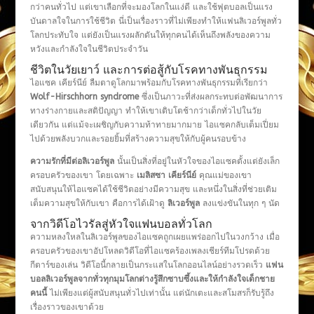
กว่าคนทั่วไป แต่เขาเลือกที่จะมองโลกในแง่ดี และใช้ฟุตบอลเป็นแรง
บันดาลใจในการใช้ชีวิต นี่เป็นเรื่องราวที่ไม่เพียงทำให้แฟนลิเวอร์พูลทั่ว
โลกประทับใจ แต่ยังเป็นแรงผลักดันให้ทุกคนได้เห็นถึงพลังของความ
หวังและกำลังใจในชีวิตประจำวัน
ชีวิตในวัยเยาว์ และการต่อสู้กับโรคทางพันธุกรรม
ไอแซค เคียร์นีย์ ลืมตาดูโลกมาพร้อมกับโรคทางพันธุกรรมที่เรียกว่า
Wolf-Hirschhorn syndrome
ซึ่งเป็นภาวะที่ส่งผลกระทบต่อพัฒนาการ
ทางร่างกายและสติปัญญา ทำให้เขาเติบโตช้ากว่าเด็กทั่วไปในวัย
เดียวกัน แต่แม้จะเผชิญกับความท้าทายมากมาย ไอแซคกลับเต็มเปี่ยม
ไปด้วยพลังบวกและรอยยิ้มที่สร้างความสุขให้กับผู้คนรอบข้าง
ความรักที่มีต่อลิเวอร์พูล
นั้นเป็นสิ่งที่อยู่ในหัวใจของไอแซคตั้งแต่ยังเล็ก
ครอบครัวของเขา โดยเฉพาะ
เมลิสซา เคียร์นีย์
คุณแม่ของเขา
สนับสนุนให้ไอแซคได้ใช้ชีวิตอย่างมีความสุข และหนึ่งในสิ่งที่ช่วยเติม
เต็มความสุขให้กับเขา คือการได้เฝ้าดู
ลิเวอร์พูล
ลงแข่งขันในทุก ๆ นัด
จากวิดีโอไวรัลสู่หัวใจแฟนบอลทั่วโลก
ความหลงใหลในลิเวอร์พูลของไอแซคถูกเผยแพร่ออกไปในวงกว้าง เมื่อ
ครอบครัวของเขาอัปโหลดวิดีโอที่ไอแซคร้องเพลงเชียร์ทีมโปรดด้วย
กีตาร์ของเล่น วิดีโอนี้กลายเป็นกระแสในโลกออนไลน์อย่างรวดเร็ว
แฟน
บอลลิเวอร์พูลจากทั่วทุกมุมโลกต่างรู้สึกซาบซึ้งและให้กำลังใจเด็กชาย
คนนี้
ไม่เพียงแต่ผู้สนับสนุนทั่วไปเท่านั้น แต่นักเตะและสโมสรก็รับรู้ถึง
เรื่องราวของเขาด้วย