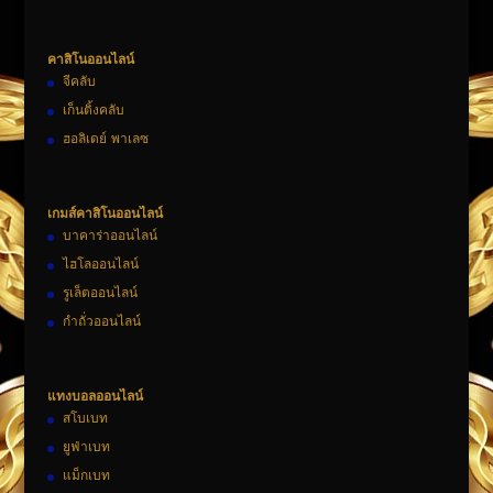
คาสิโนออนไลน์
จีคลับ
เก็นติ้งคลับ
ฮอลิเดย์ พาเลซ
เกมส์คาสิโนออนไลน์
บาคาร่าออนไลน์
ไฮโลออนไลน์
รูเล็ตออนไลน์
กำถั่วออนไลน์
แทงบอลออนไลน์
สโบเบท
ยูฟ่าเบท
แม็กเบท