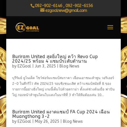
092-902-6146 , 092-902-6156
ezgoalnew@gmail.com
Buriram United สุดยิ่งใหญ่ คว้า Revo Cup
2024/25 พร้อม 4 แชมป์ระดับตำนาน
by
EZGoal
|
Jun 3, 2025
|
Blog News
บุรีรัมย์ ยูไนเต็ด โชว์ฟอร์มแชมป์สมราคา เฉือนเอาชนะลำพูน วอริเออร์
2-0 ในศึกรีโว่ คัพ 2024/25 รอบชิงชนะเลิศ คว้าแชมป์สมัยที่ 8 ของ
รายการนี้อย่างยิ่งใหญ่ เกมนี้เต็มไปด้วยดราม่า ตั้งแต่ช่วงต้นเมื่อ ฟาบิน
โญ่ กองหน้าลำพูนโดนใบแดงในนาทีที่ 3 ทำให้ทีมต้องเล่น 10...
Buriram United ผงาดแชมป์ FA Cup 2024 เฉือน
Muangthong 3-2
by
EZGoal
|
May 26, 2025
|
Blog News