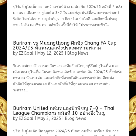
บุรีรัมย์ ยูไนเต็ด ผงาดคว้าแชมป์ช้าง เอฟเอคัพ 2024/25 สมัยที่ 7 หลัง
เอาชนะ เมืองทอง ยูไนเต็ด 3-2 ในแมตช์สุดมันส์ที่สนามธรรมศาสตร์
รังสิต โดยได้สองประตูสำคัญจาก กิลเยร์เม บิสโซลี และอีกหนึ่งประตู
จาก โกรัน เคาซิช ความสำเร็จครั้งนี้ทำให้ “ปราสาทสายฟ้า”...
Buriram vs Muangthong ศึกชิง Chang FA Cup
2024/25 ที่แฟนบอลทั้งประเทศห้ามพลาด
by
EZGoal
|
May 12, 2025
|
Blog News
วิเคราะห์เจาะลึกการพบกันของสองทีมยักษ์ใหญ่ บุรีรัมย์ ยูไนเต็ด และ
เมืองทอง ยูไนเต็ด ในรอบชิงชนะเลิศช้าง เอฟเอ คัพ 2024/25 ทั้งฟอร์ม
การเล่น นักเตะเด่น และแท็กติกที่อาจตัดสินผลการแข่งขัน ศึกแห่ง
ศักดิ์ศรีที่ทุกคนรอคอย ศึกแห่งศักดิ์ศรีที่ทุกคนรอคอย การพบกัน
ระหว่าง...
Buriram United ถล่มหนองบัวพิชญ 7-0 – Thai
League Champions สมัยที่ 10 อย่างยิ่งใหญ่
by
EZGoal
|
May 3, 2025
|
Blog News
บุรีรัมย์ ยูไนเต็ด ปิดฤดูกาล 2024/25 เปิดสนามช้าง อารีนา ด้วยการ