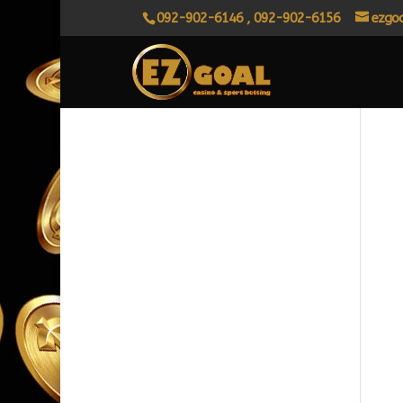
092-902-6146 , 092-902-6156
ezgo