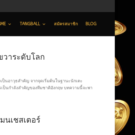
AME
TANGBALL
สมัครสมาชิก
BLOG
กขวาระดับโลก
งเป็นอาวุธสำคัญ จากจุดเริ่มต้นในฐานะนักเตะ
ารเป็นกำลังสำคัญของทีมชาติอังกฤษ บทความนี้จะพา
งแมนเชสเตอร์