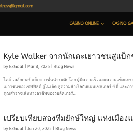
alnew@gmail.com
CASINO ONLINE
CASINO G
Kyle Walker จากนักเตะเยาวชนสู่แบ็
by
EZGoal
|
Mar 8, 2025
|
Blog News
ไคล์ วอล์กเกอร์ แบ็กขวาชั้นนำระดับโลก ผู้มีความเร็วและความแข็งแกร่
เยาวชนของเชฟฟิลด์ ยูไนเต็ด สู่ความสำเร็จกับแมนเชสเตอร์ ซิตี้ และก
คุณสำรวจเส้นทางอาชีพของวอล์คเกอร์...
เปรียบเทียบสองทีมยักษ์ใหญ่ แห่งเมือ
by
EZGoal
|
Jan 20, 2025
|
Blog News