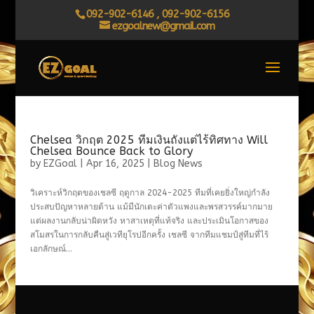
092-902-6146 , 092-902-6156
ezgoalnew@gmail.com
Chelsea วิกฤต 2025 ทีมเงินถังแต่ไร้ทิศทาง Will
Chelsea Bounce Back to Glory
by
EZGoal
|
Apr 16, 2025
|
Blog News
วิเคราะห์วิกฤตของเชลซี ฤดูกาล 2024-2025 ทีมที่เคยยิ่งใหญ่กำลัง
ประสบปัญหาหลายด้าน แม้มีนักเตะค่าตัวแพงและพรสวรรค์มากมาย
แต่ผลงานกลับน่าผิดหวัง หาสาเหตุที่แท้จริง และประเมินโอกาสของ
สโมสรในการกลับคืนสู่เวทียุโรปอีกครั้ง เชลซี จากทีมแชมป์สู่ทีมที่ไร้
เอกลักษณ์...