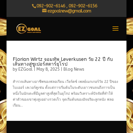
092-902-6146 , 092-902-6156
ezgoalnew@gmail.com
Florian Wirtz จอมทัพ Leverkusen วัย 22 ปี กับ
เส้นทางสู่ซูเปอร์สตาร์ยุโรป
by
EZGoal
|
May 8, 2025
|
Blog News
สำรวจเส้นทางอาชีพของฟลอเรียน เวียร์ตซ์ เพลย์เมกเกอร์วัย 22 ปีของ
ไบเออร์ เลเวอร์คูเซ่น ตั้งแต่การเริ่มต้นในระดับเยาวชนจนถึงการเป็น
หนึ่งในนักเตะที่มีมูลค่าสูงที่สุดในยุโรป พร้อมวิเคราะห์ปัจจัยที่ทำให้
ค่าตัวของเขาพุ่งสูงอย่างรวดเร็ว จุดเริ่มต้นของอัจฉริยะลูกหนัง ฟลอ
เรียน...