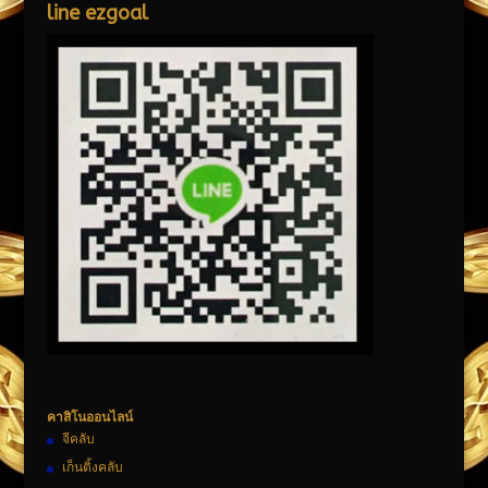
line ezgoal
คาสิโนออนไลน์
จีคลับ
เก็นติ้งคลับ