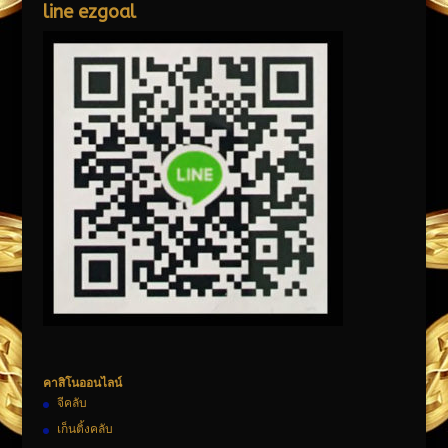
line ezgoal
คาสิโนออนไลน์
จีคลับ
เก็นติ้งคลับ