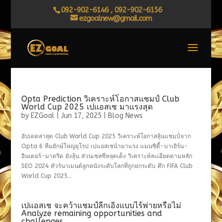
092-902-6146 , 092-902-6156
ezgoalnew@gmail.com
Opta Prediction วิเคราะห์โอกาสแชมป์ Club
World Cup 2025 เปแอสเช มาแรงสุด
by
EZGoal
|
Jun 17, 2025
|
Blog News
อัปเดตล่าสุด Club World Cup 2025 วิเคราะห์โอกาสลุ้นแชมป์จาก
Opta 6 ทีมยักษ์ใหญ่ยุโรป เปแอสเชนำมาแรง แมนซิตี้-บาเยิร์น-
อินเตอร์-มาดริด ยังลุ้น ส่วนเชลซีหลุดเต็ง วิเคราะห์ละเอียดตามหลัก
SEO 2024 ทัวร์นาเมนต์ลูกหนังระดับโลกที่ถูกยกระดับ ศึก FIFA Club
World Cup 2025...
เปแอสเช จะคว้าแชมป์ลีกเอิงแบบไร้พ่ายหรือไม่
Analyze remaining opportunities and
challenges