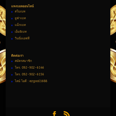
แทงบอลออนไลน์
สโบเบท
ยูฟ่าเบท
แม็กเบท
เอ็ม8เบท
วินนิ่งเอฟที
ติดต่อเรา
สมัครสมาชิก
โทร. 092-902-6146
โทร. 092-902-6156
ไลน์ ไอดี : ezgoal1688