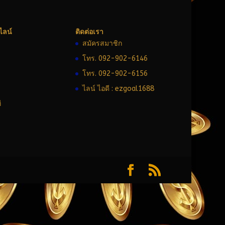
ลน์
ติดต่อเรา
สมัครสมาชิก
โทร. 092-902-6146
โทร. 092-902-6156
ไลน์ ไอดี : ezgoal1688
ี