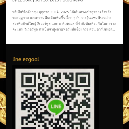
by
EZGoal
|
Jan 18, 2025
|
Blog News
พรีเมียร์ลีกอังกฤษ ฤดูกาล 2024-2025 ได้เดินทางเข้าสู่ช่วงครึ่งหลัง
ของฤดูกาล และความตื่นเต้นเพิ่มขึ้นเรื่อย ๆ กับการลุ้นแชมป์ระหว่าง
สองทีมยักษ์ใหญ่ ลิเวอร์พูล และ อาร์เซนอล ที่กำลังขับเคี่ยวกันในตาราง
คะแนน ลิเวอร์พูล นำเป็นจ่าฝูงด้วยฟอร์มที่แข็งแกร่ง ส่วน อาร์เซนอล...
line ezgoal