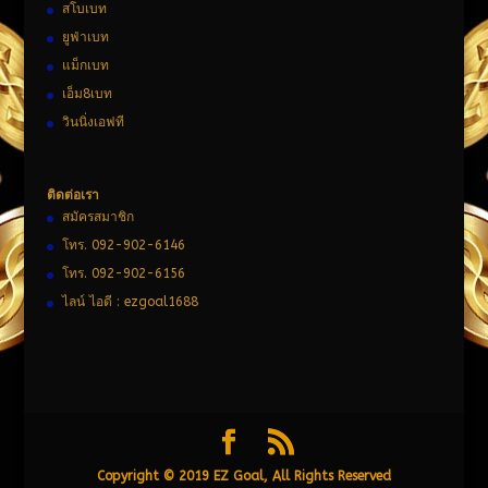
สโบเบท
ยูฟ่าเบท
แม็กเบท
เอ็ม8เบท
วินนิ่งเอฟที
ติดต่อเรา
สมัครสมาชิก
โทร. 092-902-6146
โทร. 092-902-6156
ไลน์ ไอดี : ezgoal1688
Copyright © 2019 EZ Goal, All Rights Reserved