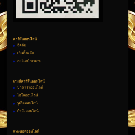
คาสิโนออนไลน์
จีคลับ
เก็นติ้งคลับ
ฮอลิเดย์ พาเลซ
เกมส์คาสิโนออนไลน์
บาคาร่าออนไลน์
ไฮโลออนไลน์
รูเล็ตออนไลน์
กำถั่วออนไลน์
แทงบอลออนไลน์