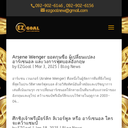
092-902-6146 , 092-902-6156
ezgoalnew@gmail.com
Arsene Wenger ยอดกุนซือ ผู้เปลี่ยนแปลง
อาร์เซนอล และวงการฟุตบอลอังกฤษ
by
EZGoal
|
Mar 3, 2025
|
Blog News
อาร์แซน เวนเกอร์ (Arsène Wenger) คือหนึ่งในผู้จัดการทีมที่ยิ่งใหญ่
ที่สุดในประวัติศาสตร์ฟุตบอล ด้วยวิสัยทัศน์อันล้ำสมัยและปรัชญาการ
เล่นที่เน้นเกมรุก เขาเปลี่ยนอาร์เซนอลให้กลายเป็นทีมระดับแถวหน้าของ
อังกฤษและยุโรป คว้าแชมป์พรีเมียร์ลีกแบบไร้พ่ายในฤดูกาล 2003-
04...
ศึกชิงเจ้าพรีเมียร์ลีก ลิเวอร์พูล หรือ อาร์เซนอล ใคร
จะคว้าแชมป์