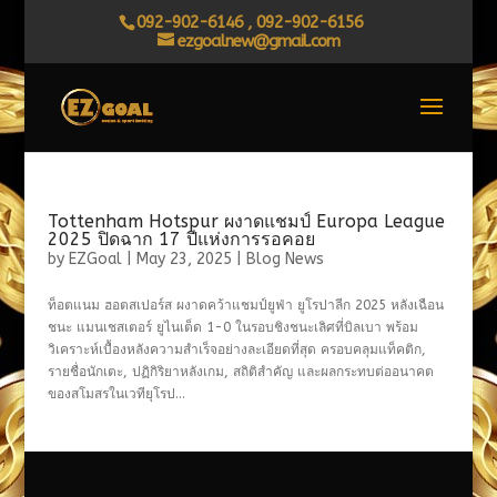
092-902-6146 , 092-902-6156
ezgoalnew@gmail.com
Tottenham Hotspur ผงาดแชมป์ Europa League
2025 ปิดฉาก 17 ปีแห่งการรอคอย
by
EZGoal
|
May 23, 2025
|
Blog News
ท็อตแนม ฮอตสเปอร์ส ผงาดคว้าแชมป์ยูฟ่า ยูโรปาลีก 2025 หลังเฉือน
ชนะ แมนเชสเตอร์ ยูไนเต็ด 1-0 ในรอบชิงชนะเลิศที่บิลเบา พร้อม
วิเคราะห์เบื้องหลังความสำเร็จอย่างละเอียดที่สุด ครอบคลุมแท็คติก,
รายชื่อนักเตะ, ปฏิกิริยาหลังเกม, สถิติสำคัญ และผลกระทบต่ออนาคต
ของสโมสรในเวทียุโรป...