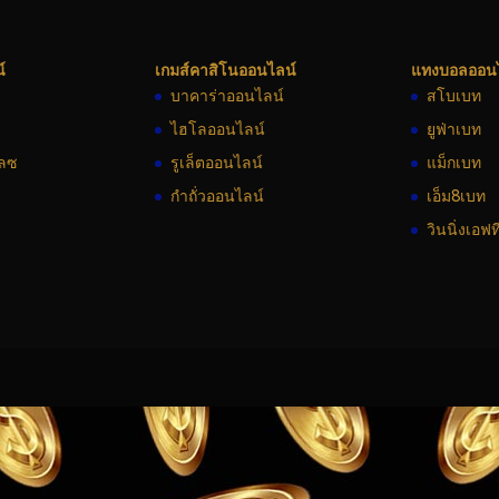
์
เกมส์คาสิโนออนไลน์
แทงบอลออนไ
บาคาร่าออนไลน์
สโบเบท
ไฮโลออนไลน์
ยูฟ่าเบท
เลซ
รูเล็ตออนไลน์
แม็กเบท
กำถั่วออนไลน์
เอ็ม8เบท
วินนิ่งเอฟท