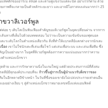
ามแท็คติกของอาร์เน่ สล็อต และตามคู่แข่งในแต่ละนัด อย่างไรก็ตาม ด้วย
ีศักยภาพที่จะกลายเป็นตัวหลักระยะยาว และอาจมีโอกาสลงเล่นมากกว่า 25
อ
็กขวาลิเวอร์พูล
แต่ค่อย ๆ เติบโตเป็นฟันเฟืองสำคัญของลิเวอร์พูลในยุคเปลี่ยนผ่าน จากการ
้ามเส้นทางที่เต็มไปด้วยบททดสอบ ไม่ว่าจะเป็นความเข้มข้นของฟุตบอล
ตะระดับโลกในตำแหน่งเดียวกัน สิ่งที่ทำให้แบรดลีย์แตกต่างจากนักเตะ
นื่อง
เขาไม่ใช่นักเตะที่เล่นเพื่อโชว์ แต่เล่นเพื่อระบบ และเล่นเพื่อทีม ซึ่ง
ามสำคัญเป็นอย่างมาก ในยุคที่ลิเวอร์พูลต้องการความแน่นอนมากกว่าความ
งตำแหน่งแบ็กขวา
ะสุดท้าย และการรักษาความนิ่งในเกมใหญ่ แต่ด้วยประสบการณ์ที่สั่งสม
ลีย์มีทุกองค์ประกอบที่จะ
ก้าวขึ้นสู่การเป็นผู้นำแนวรับฝั่งขวาของ
ในอีกหลายปีข้างหน้า ในวันที่ชื่อของเขายังไม่เปล่งประกายเท่าคนอื่น
ัวเองอย่างเงียบ ๆ สู่ตำแหน่งแบ็กขวาหมายเลขหนึ่งแห่งแอนฟิลด์