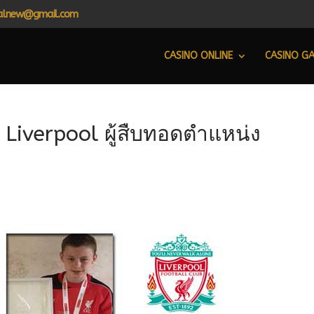
alnew@gmail.com
CASINO ONLINE
CASINO G
Liverpool ผู้สืบทอดตำแหน่ง