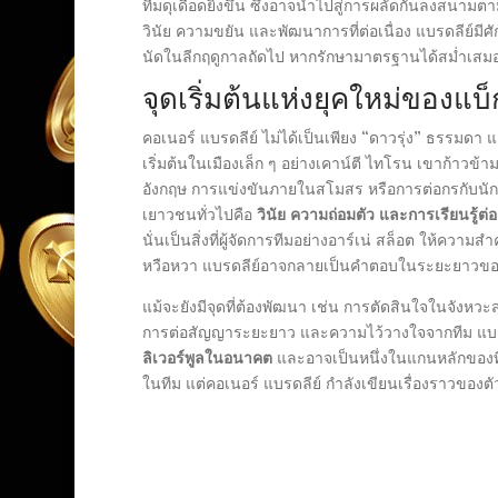
ทีมดุเดือดยิ่งขึ้น ซึ่งอาจนำไปสู่การผลัดกันลงสนามต
วินัย ความขยัน และพัฒนาการที่ต่อเนื่อง แบรดลีย์ม
นัดในลีกฤดูกาลถัดไป หากรักษามาตรฐานได้สม่ำเสม
จุดเริ่มต้นแห่งยุคใหม่ของแบ
คอเนอร์ แบรดลีย์ ไม่ได้เป็นเพียง “ดาวรุ่ง” ธรรมดา 
เริ่มต้นในเมืองเล็ก ๆ อย่างเคาน์ตี ไทโรน เขาก้าวข
อังกฤษ การแข่งขันภายในสโมสร หรือการต่อกรกับนักเ
เยาวชนทั่วไปคือ
วินัย ความถ่อมตัว และการเรียนรู้ต่อเ
นั่นเป็นสิ่งที่ผู้จัดการทีมอย่างอาร์เน่ สล็อต ให้คว
หวือหวา แบรดลีย์อาจกลายเป็นคำตอบในระยะยาวขอ
แม้จะยังมีจุดที่ต้องพัฒนา เช่น การตัดสินใจในจังหว
การต่อสัญญาระยะยาว และความไว้วางใจจากทีม แบรด
ลิเวอร์พูลในอนาคต
และอาจเป็นหนึ่งในแกนหลักของทีม
ในทีม แต่คอเนอร์ แบรดลีย์ กำลังเขียนเรื่องราวของต