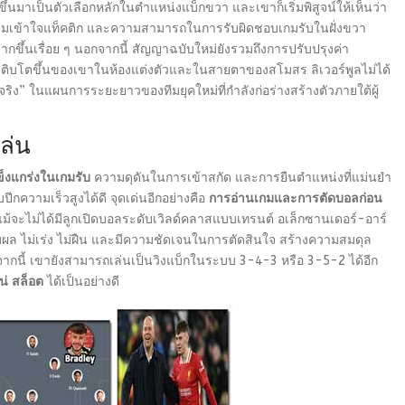
นมาเป็นตัวเลือกหลักในตำแหน่งแบ็กขวา และเขาก็เริ่มพิสูจน์ให้เห็นว่า
วามเข้าใจแท็คติก และความสามารถในการรับผิดชอบเกมรับในฝั่งขวา
ขึ้นเรื่อย ๆ นอกจากนี้ สัญญาฉบับใหม่ยังรวมถึงการปรับปรุงค่า
ิบโตขึ้นของเขาในห้องแต่งตัวและในสายตาของสโมสร ลิเวอร์พูลไม่ได้
วจริง” ในแผนการระยะยาวของทีมยุคใหม่ที่กำลังก่อร่างสร้างตัวภายใต้ผู้
ล่น
็งแกร่งในเกมรับ
ความดุดันในการเข้าสกัด และการยืนตำแหน่งที่แม่นยำ
ปีกความเร็วสูงได้ดี จุดเด่นอีกอย่างคือ
การอ่านเกมและการตัดบอลก่อน
 แม้จะไม่ได้มีลูกเปิดบอลระดับเวิลด์คลาสแบบเทรนต์ อเล็กซานเดอร์-อาร์
สมผล ไม่เร่ง ไม่ฝืน และมีความชัดเจนในการตัดสินใจ สร้างความสมดุล
ากนี้ เขายังสามารถเล่นเป็นวิงแบ็กในระบบ 3-4-3 หรือ 3-5-2 ได้อีก
น่ สล็อต
ได้เป็นอย่างดี