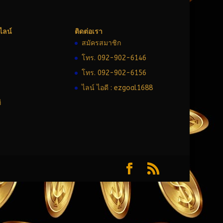
ลน์
ติดต่อเรา
สมัครสมาชิก
โทร. 092-902-6146
โทร. 092-902-6156
ไลน์ ไอดี : ezgoal1688
ี