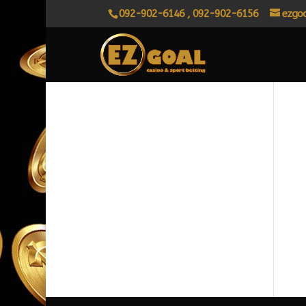
092-902-6146 , 092-902-6156
ezgo