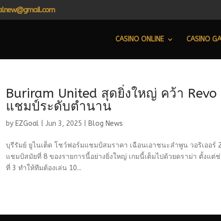
alnew@gmail.com
CASINO ONLINE
CASINO G
Buriram United สุดยิ่งใหญ่ คว้า Rev
แชมป์ระดับตำนาน
by
EZGoal
|
Jun 3, 2025
|
Blog News
บุรีรัมย์ ยูไนเต็ด โชว์ฟอร์มแชมป์สมราคา เฉือนเอาชนะลำพูน วอริเออร์ 
แชมป์สมัยที่ 8 ของรายการนี้อย่างยิ่งใหญ่ เกมนี้เต็มไปด้วยดราม่า ตั้ง
ที่ 3 ทำให้ทีมต้องเล่น 10...