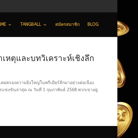
AME
TANGBALL
สมัครสมาชิก
BLOG
 สาเหตุและบทวิเคราะห์เชิงลึก
ี่เคยครองความยิ่งใหญ่ในพรีเมียร์ลีกมาอย่างต่อเนื่อง
่งขันล่าสุด ณ วันที่ 1 กุมภาพันธ์ 2568 พวกเขาอยู่