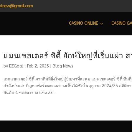
alnew@gmail.com
CASINO ONLINE
CASINO G
แมนเชสเตอร์ ซิตี้ ยักษ์ใหญ่ที่เริ่มแผ่ว
by
EZGoal
|
Feb 2, 2025
|
Blog News
แมนเชสเตอร์ ซิตี้ จากทีมที่ยิ่งใหญ่สู่ปัญหาที่สะสม แมนเชสเตอร์ ซิตี้ ทีมท
กำลังประสบปัญหาฟอร์มตกลงอย่างเห็นได้ชัดในฤดูกาล 2024/25 สถิติการแข
อันดับ 4 ของตาราง แข่ง 23...