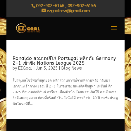
092-902-6146 , 092-902-6156
ezgoalnew@gmail.com
Ronaldo สวมบทฮีโร่ Portugal พลิกดับ Germany
2-1 เข้าชิง Nations League 2025
by
EZGoal
|
Jun 5, 2025
|
Blog News
โปรตุเกสโชว์ฟอร์มสุดยอด พลิกสถานการณ์จากที่ตามหลัง กลับมา
เอาชนะเจ้าภาพเยอรมนี 2-1 ในรอบรองชนะเลิศศึกยูฟ่า เนชั่นส์ ลีก
2025 ที่สนามอัลลิอันซ์ อารีนา เมืองมิวนิก โดยฟรานซิสโก้ คอนไซเซา
ยิงตีเสมอสุดสวย ก่อนที่คริสเตียโน่ โรนัลโด้ ดาวยิงวัย 40 ปี จะซัดประตู
ชัยในนาทีที่...