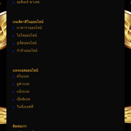
ฮอลิเดย์ พาเลซ
เกมส์คาสิโนออนไลน์
บาคาร่าออนไลน์
ไฮโลออนไลน์
รูเล็ตออนไลน์
กำถั่วออนไลน์
แทงบอลออนไลน์
สโบเบท
ยูฟ่าเบท
แม็กเบท
เอ็ม8เบท
วินนิ่งเอฟที
ติดต่อเรา