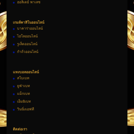
ฮอลิเดย์ พาเลซ
เกมส์คาสิโนออนไลน์
บาคาร่าออนไลน์
ไฮโลออนไลน์
รูเล็ตออนไลน์
กำถั่วออนไลน์
แทงบอลออนไลน์
สโบเบท
ยูฟ่าเบท
แม็กเบท
เอ็ม8เบท
วินนิ่งเอฟที
ติดต่อเรา