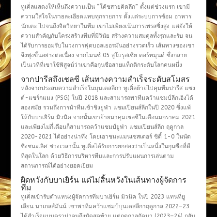
ทูเคิ่ลแสดงให้เห็นถึงความเป็น “โค้ชสายคิดลึก” ตั้งแต่ช่วงแรก เขามี
ความใส่ใจในรายละเอียดแทบทุกรายการ ตั้งแต่ระบบการซ้อม อาหาร
นักเตะ ไปจนถึงจิตวิทยาในทีม เขาไม่เพียงเน้นการเพรสซิ่งสูง แต่ยังให้
ความสำคัญกับโครงสร้างทีมที่มีวินัย สร้างความสมดุลทั้งรุกและรับ จน
ได้รับการยอมรับในวงการฟุตบอลเยอรมันอย่างรวดเร็ว เส้นทางของเขา
จึงพุ่งขึ้นอย่างต่อเนื่อง จากไมนซ์ 05 สู่โบรุสเซีย ดอร์ทมุนด์ ซึ่งกลาย
เป็นเวทีที่เขาใช้พิสูจน์ว่าเขาคือกุนซือสายแท็กติกระดับโลกคนหนึ่ง
จากปารีสถึงเชลซี เส้นทางความสำเร็จระดับสโมสร
หลังจากประสบความสำเร็จในบุนเดสลีกา ทูเคิ่ลย้ายไปคุมทีมปารีส แซง
ต์-แชร์กแมง (PSG) ในปี 2018 และสามารถพาทีมคว้าแชมป์ลีกเอิงได้
สองสมัย รวมถึงการนำทีมเข้าชิงยูฟ่า แชมเปียนส์ลีกในปี 2020 ซึ่งแพ้
ให้กับบาเยิร์น มิวนิค จากนั้นเขาย้ายมาคุมเชลซีในเดือนมกราคม 2021
และเพียงไม่กี่เดือนก็สามารถคว้าแชมป์ยูฟ่า แชมเปียนส์ลีก ฤดูกาล
2020-2021 ได้อย่างน่าทึ่ง โดยเอาชนะแมนเชสเตอร์ ซิตี้ 1-0 ในนัด
ชิงชนะเลิศ ช่วงเวลานั้น ทูเคิ่ลได้รับการยกย่องว่าเป็นหนึ่งในกุนซือที่ดี
ที่สุดในโลก ด้วยวิธีการบริหารทีมและการปรับแผนการเล่นตาม
สถานการณ์ได้อย่างยอดเยี่ยม
ผิดหวังกับบาเยิร์น แต่ไม่สิ้นหวังในเส้นทางผู้จัดการ
ทีม
ทูเคิ่ลเข้ารับตำแหน่งผู้จัดการทีมบาเยิร์น มิวนิค ในปี 2023 แทนที่ยู
เลียน นาเกลส์มันน์ เขาพาทีมคว้าแชมป์บุนเดสลีกาฤดูกาล 2022–23
ได้สำเร็จแบบดราม่าจนถึงนัดสุดท้าย แต่ฤดูกาลถัดมา (2023–24) กลับ