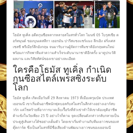
โธมัส ทูเคิ่ล อดีตกุนซือหลากหลายสโมสรทั่วโลก ไมนซ์ 05 โบรุสเซีย ด
อร์ทมุนด์ ของบุนเดสลีกา เยอรมัน ปารีสแซงแชร์แมง ลีกเอิง ฝรั่งเศส
เชลซี พรีเมียร์ลีกอังกฤษ จนมารับงานผู้จัดการทีมชาติอังกฤษคนใหม่
พร้อมภารกิจพาทีมล่าความสำเร็จระดับนานาชาติอีกครั้ง มาดูประวัติ
ผลงาน และวิสัยทัศน์ของเขาอย่างละเอียด
ใครคือโธมัส ทูเคิ่ล กำเนิด
กุนซือสไตล์เพรสซิ่งระดับ
โลก
โธมัส ทูเคิ่ล เกิดเมื่อวันที่ 29 สิงหาคม 1973 ที่เมืองครุมบัค ประเทศ
เยอรมนี เขาเริ่มต้นอาชีพนักฟุตบอลกับสโมสรในลีกล่างอย่างเอาก์สบ
วร์ก แต่โชคร้ายที่อาการบาดเจ็บเรื้อรังที่หัวเข่าทำให้เขาต้องยุติอาชีพ
ค้าแข้งในวัยเพียง 25 ปี อย่างไรก็ตาม จุดเปลี่ยนดังกล่าวกลับกลายเป็น
ประตูสู่เส้นทางโค้ชอย่างเต็มตัว โดยเขาเริ่มทำงานกับทีมเยาวชนของส
ตุ๊ตการ์ต ซึ่งเป็นสโมสรที่มีชื่อเสียงด้านพัฒนาเยาวชนของเยอรมนี