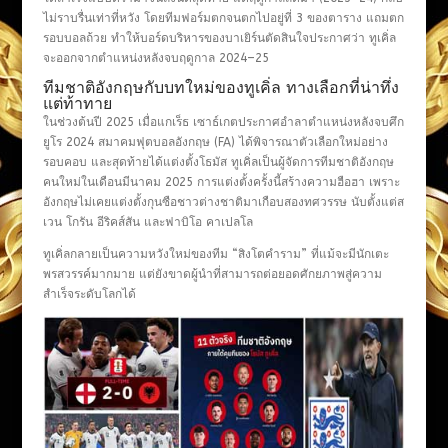
ไม่ราบรื่นเท่าที่หวัง โดยทีมฟอร์มตกจนตกไปอยู่ที่ 3 ของตาราง แถมตก
รอบบอลถ้วย ทำให้บอร์ดบริหารของบาเยิร์นตัดสินใจประกาศว่า ทูเคิ่ล
จะออกจากตำแหน่งหลังจบฤดูกาล 2024–25
ทีมชาติอังกฤษกับบทใหม่ของทูเคิ่ล ทางเลือกที่น่าทึ่ง
แต่ท้าทาย
ในช่วงต้นปี 2025 เมื่อแกเร็ธ เซาธ์เกตประกาศอำลาตำแหน่งหลังจบศึก
ยูโร 2024 สมาคมฟุตบอลอังกฤษ (FA) ได้พิจารณาตัวเลือกใหม่อย่าง
รอบคอบ และสุดท้ายได้แต่งตั้งโธมัส ทูเคิ่ลเป็นผู้จัดการทีมชาติอังกฤษ
คนใหม่ในเดือนมีนาคม 2025 การแต่งตั้งครั้งนี้สร้างความฮือฮา เพราะ
อังกฤษไม่เคยแต่งตั้งกุนซือชาวต่างชาติมาเกือบสองทศวรรษ นับตั้งแต่ส
เวน โกรัน อีริคส์สัน และฟาบิโอ คาเปลโล
ทูเคิ่ลกลายเป็นความหวังใหม่ของทีม “สิงโตคำราม” ที่แม้จะมีนักเตะ
พรสวรรค์มากมาย แต่ยังขาดผู้นำที่สามารถต่อยอดศักยภาพสู่ความ
สำเร็จระดับโลกได้