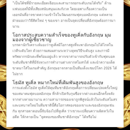
“เป็นโค้ชที่มีรายละเอียดเฉียบและสามารถยกระดับเกมได้จริง” ด้าน
แฟนบอลก็มีทั้งเสียงสนับสนุนและกังวล โดยเฉพาะเรื่องความเป็น
เยอรมันที่อาจขาดความเข้าใจในวัฒนธรรมฟุตบอลอังกฤษ แต่หลาย
ฝ่ายมองว่าวิธีคิดใหม่ ๆ ของเขา อาจเป็นจุดเปลี่ยนที่อังกฤษต้องการมา
นาน
โอกาสประสบความสำเร็จของทูเคิ่ลกับอังกฤษ มุม
มองจากผู้เชี่ยวชาญ
บรรดานักวิเคราะห์มองว่าทูเคิ่ลมีโอกาสสูงที่จะพาอังกฤษไปได้ไกลใน
เวทีระดับโลก ด้วยการผสมผสานระหว่างยุทธวิธีระดับสูง และการมี
ทรัพยากรนักเตะที่พร้อมอยู่แล้ว หากเขาสามารถปรับตัวเข้ากับฟุตบอล
ระดับทีมชาติที่มีจังหวะการทำงานต่างจากสโมสรได้ และนำความเด็ด
ขาดมาใส่ในเกมสำคัญ อังกฤษอาจกลายเป็นทีมเต็งแชมป์โลก 2026 ได้
ไม่ยาก
โธมัส ทูเคิ่ล หมากใหม่ที่เดิมพันสูงของอังกฤษ
การแต่งตั้งโธมัส ทูเคิ่ลให้คุมทีมชาติอังกฤษคือการเปลี่ยนแปลงครั้งใหญ่
ของสมาคมฟุตบอลอังกฤษ ที่กล้าเปิดรับกุนซือจากต่างแดนอีกครั้งหลัง
จากห่างหายมานาน ความสามารถของเขาถูกพิสูจน์แล้วในระดับสโมสร
และบทบาทใหม่ในทีมชาตินี้คือโอกาสทองของเขาและของอังกฤษเช่น
กัน ทุกสายตาตอนนี้จับจ้องไปที่ทูเคิ่ล ว่าเขาจะเปลี่ยนความผิดหวังใน
อดีต ให้กลายเป็น “ยุคทองของทีมชาติอังกฤษ” ได้หรือไม่