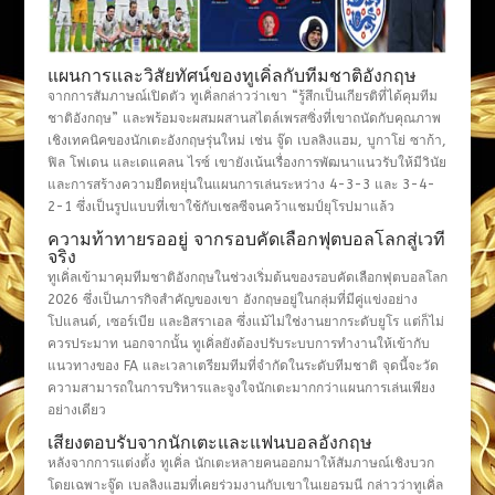
แผนการและวิสัยทัศน์ของทูเคิ่ลกับทีมชาติอังกฤษ
จากการสัมภาษณ์เปิดตัว ทูเคิ่ลกล่าวว่าเขา “รู้สึกเป็นเกียรติที่ได้คุมทีม
ชาติอังกฤษ” และพร้อมจะผสมผสานสไตล์เพรสซิ่งที่เขาถนัดกับคุณภาพ
เชิงเทคนิคของนักเตะอังกฤษรุ่นใหม่ เช่น จู๊ด เบลลิงแฮม, บูกาโย่ ซาก้า,
ฟิล โฟเดน และเดแคลน ไรซ์ เขายังเน้นเรื่องการพัฒนาแนวรับให้มีวินัย
และการสร้างความยืดหยุ่นในแผนการเล่นระหว่าง 4-3-3 และ 3-4-
2-1 ซึ่งเป็นรูปแบบที่เขาใช้กับเชลซีจนคว้าแชมป์ยุโรปมาแล้ว
ความท้าทายรออยู่ จากรอบคัดเลือกฟุตบอลโลกสู่เวที
จริง
ทูเคิ่ลเข้ามาคุมทีมชาติอังกฤษในช่วงเริ่มต้นของรอบคัดเลือกฟุตบอลโลก
2026 ซึ่งเป็นภารกิจสำคัญของเขา อังกฤษอยู่ในกลุ่มที่มีคู่แข่งอย่าง
โปแลนด์, เซอร์เบีย และอิสราเอล ซึ่งแม้ไม่ใช่งานยากระดับยูโร แต่ก็ไม่
ควรประมาท นอกจากนั้น ทูเคิ่ลยังต้องปรับระบบการทำงานให้เข้ากับ
แนวทางของ FA และเวลาเตรียมทีมที่จำกัดในระดับทีมชาติ จุดนี้จะวัด
ความสามารถในการบริหารและจูงใจนักเตะมากกว่าแผนการเล่นเพียง
อย่างเดียว
เสียงตอบรับจากนักเตะและแฟนบอลอังกฤษ
หลังจากการแต่งตั้ง ทูเคิ่ล นักเตะหลายคนออกมาให้สัมภาษณ์เชิงบวก
โดยเฉพาะจู๊ด เบลลิงแฮมที่เคยร่วมงานกับเขาในเยอรมนี กล่าวว่าทูเคิ่ล