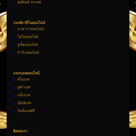
ฮอลิเดย์ พาเลซ
เกมส์คาสิโนออนไลน์
บาคาร่าออนไลน์
ไฮโลออนไลน์
รูเล็ตออนไลน์
กำถั่วออนไลน์
แทงบอลออนไลน์
สโบเบท
ยูฟ่าเบท
แม็กเบท
เอ็ม8เบท
วินนิ่งเอฟที
ติดต่อเรา