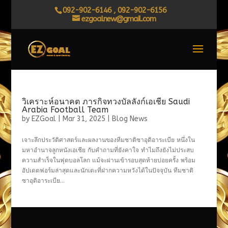
092-902-6146 , 092-902-6156
ezgoalnew@gmail.com
วิเคราะห์อนาคต ภารกิจทวงบัลลังก์เอเชีย Saudi
Arabia Football Team
by
EZGoal
|
Mar 31, 2025
|
Blog News
เจาะลึกประวัติศาสตร์และผลงานของทีมชาติซาอุดิอาระเบีย หนึ่งใน
มหาอำนาจลูกหนังเอเชีย กับคำถามที่ยังคาใจ ทำไมถึงยังไม่ประสบ
ความสำเร็จในฟุตบอลโลก แม้จะผ่านเข้ารอบสุดท้ายบ่อยครั้ง พร้อม
อัปเดตฟอร์มล่าสุดและนักเตะที่ฝากความหวังได้ในปัจจุบัน ทีมชาติ
ซาอุดิอาระเบีย...