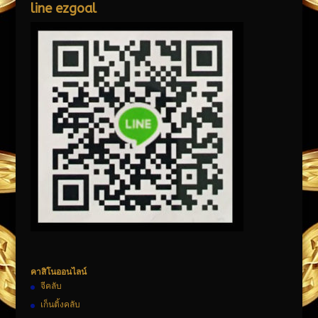
line ezgoal
คาสิโนออนไลน์
จีคลับ
เก็นติ้งคลับ