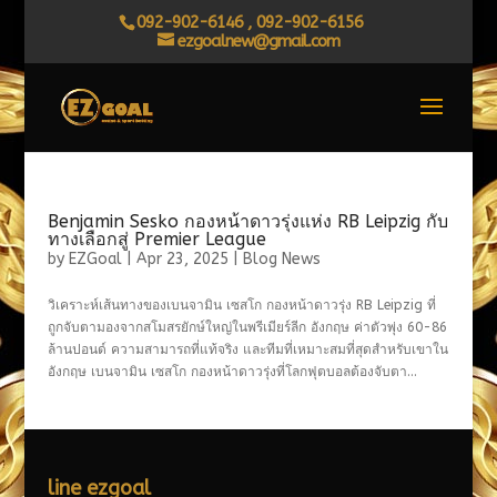
092-902-6146 , 092-902-6156
ezgoalnew@gmail.com
Benjamin Sesko กองหน้าดาวรุ่งแห่ง RB Leipzig กับ
ทางเลือกสู่ Premier League
by
EZGoal
|
Apr 23, 2025
|
Blog News
วิเคราะห์เส้นทางของเบนจามิน เซสโก กองหน้าดาวรุ่ง RB Leipzig ที่
ถูกจับตามองจากสโมสรยักษ์ใหญ่ในพรีเมียร์ลีก อังกฤษ ค่าตัวพุ่ง 60-86
ล้านปอนด์ ความสามารถที่แท้จริง และทีมที่เหมาะสมที่สุดสำหรับเขาใน
อังกฤษ เบนจามิน เซสโก กองหน้าดาวรุ่งที่โลกฟุตบอลต้องจับตา...
line ezgoal