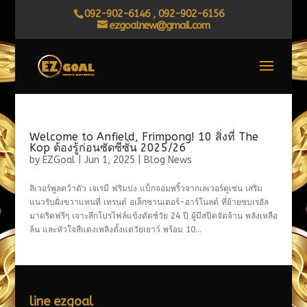
092-902-6146 , 092-902-6156
ezgoalnew@gmail.com
Welcome to Anfield, Frimpong! 10 สิ่งที่ The
Kop ต้องรู้ก่อนซัดซีซั่น 2025/26
by
EZGoal
|
Jun 1, 2025
|
Blog News
ลิเวอร์พูลคว้าตัว เจเรมี ฟริมปง แบ็กจอมพริ้วจากเลเวอร์คูเซ่น เสริม
แนวรับฝั่งขวาแทนที่ เทรนต์ อเล็กซานเดอร์-อาร์โนลด์ ที่ย้ายซบเรอัล
มาดริดฟรีๆ เจาะลึกโปรไฟล์แข้งดัตช์วัย 24 ปี ผู้มีสปีดจัดจ้าน พลังเหลือ
ล้น และหัวใจสีแดงเพลิงตั้งแต่วัยเยาว์ พร้อม 10...
line ezgoal