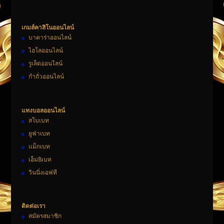
เกมส์คาสิโนออนไลน์
บาคาร่าออนไลน์
ไฮโลออนไลน์
รูเล็ตออนไลน์
กำถั่วออนไลน์
แทงบอลออนไลน์
สโบเบท
ยูฟ่าเบท
แม็กเบท
เอ็ม8เบท
วินนิ่งเอฟที
ติดต่อเรา
สมัครสมาชิก