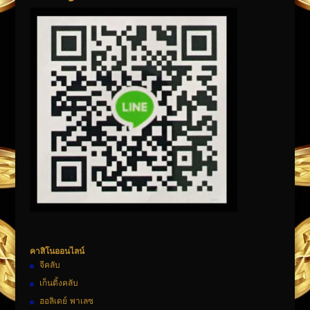
คาสิโนออนไลน์
จีคลับ
เก็นติ้งคลับ
ฮอลิเดย์ พาเลซ