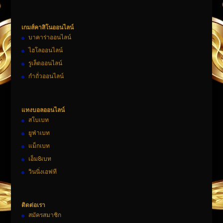
เกมส์คาสิโนออนไลน์
บาคาร่าออนไลน์
ไฮโลออนไลน์
รูเล็ตออนไลน์
กำถั่วออนไลน์
แทงบอลออนไลน์
สโบเบท
ยูฟ่าเบท
แม็กเบท
เอ็ม8เบท
วินนิ่งเอฟที
ติดต่อเรา
สมัครสมาชิก