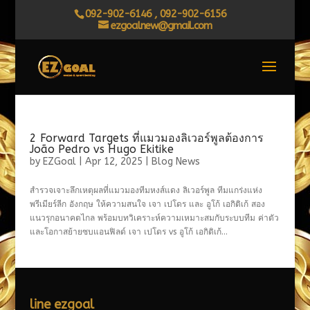
092-902-6146 , 092-902-6156
ezgoalnew@gmail.com
2 Forward Targets ที่แมวมองลิเวอร์พูลต้องการ
João Pedro vs Hugo Ekitike
by
EZGoal
|
Apr 12, 2025
|
Blog News
สำรวจเจาะลึกเหตุผลที่แมวมองทีมหงส์แดง ลิเวอร์พูล ทีมแกร่งแห่ง
พรีเมียร์ลีก อังกฤษ ให้ความสนใจ เจา เปโดร และ อูโก้ เอกิติเก้ สอง
แนวรุกอนาคตไกล พร้อมบทวิเคราะห์ความเหมาะสมกับระบบทีม ค่าตัว
และโอกาสย้ายซบแอนฟิลด์ เจา เปโดร vs อูโก้ เอกิติเก้...
line ezgoal