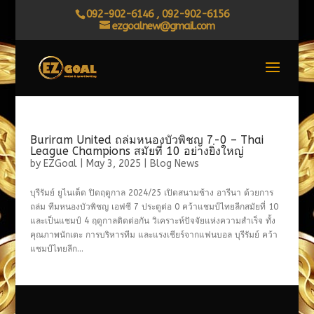
092-902-6146 , 092-902-6156
ezgoalnew@gmail.com
Buriram United ถล่มหนองบัวพิชญ 7-0 – Thai
League Champions สมัยที่ 10 อย่างยิ่งใหญ่
by
EZGoal
|
May 3, 2025
|
Blog News
บุรีรัมย์ ยูไนเต็ด ปิดฤดูกาล 2024/25 เปิดสนามช้าง อารีนา ด้วยการ
ถล่ม ทีมหนองบัวพิชญ เอฟซี 7 ประตูต่อ 0 คว้าแชมป์ไทยลีกสมัยที่ 10
และเป็นแชมป์ 4 ฤดูกาลติดต่อกัน วิเคราะห์ปัจจัยแห่งความสำเร็จ ทั้ง
คุณภาพนักเตะ การบริหารทีม และแรงเชียร์จากแฟนบอล บุรีรัมย์ คว้า
แชมป์ไทยลีก...