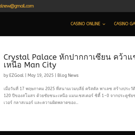
alnew@gmail.com
CASINO ONLINE
CASINO G
Crystal Palace หักปากกาเซียน คว้าแ
เหนือ Man City
by
EZGoal
|
May 19, 2025
|
Blog News
เมื่อวันที่ 17 พฤษภาคม 2025 ที่สนามเวมบลีย์ คริสตัล พาเลซ สร้างประว
120 ปีของสโมสร ด้วยชัยชนะเหนือ แมนเชสเตอร์ ซิตี้ 1-0 จากประตูชัยของ
เวอร์ กลาสเนอร์ และความผิดพลาดของ...