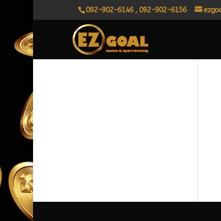
092-902-6146 , 092-902-6156
ezgo