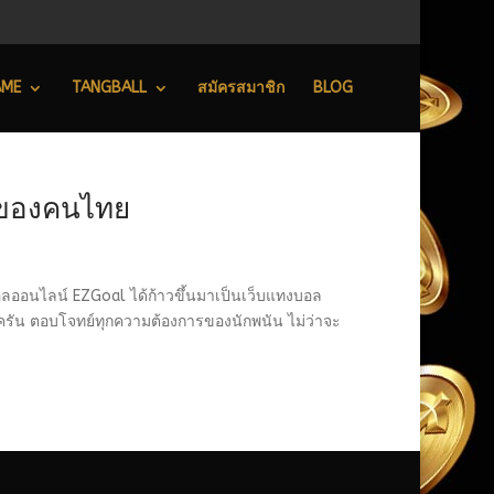
AME
TANGBALL
สมัครสมาชิก
BLOG
 ของคนไทย
อลออนไลน์ EZGoal ได้ก้าวขึ้นมาเป็นเว็บแทงบอล
บครัน ตอบโจทย์ทุกความต้องการของนักพนัน ไม่ว่าจะ