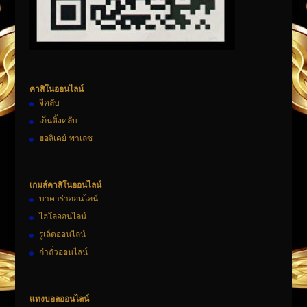
คาสิโนออนไลน์
จีคลับ
เก็นติ้งคลับ
ฮอลิเดย์ พาเลซ
เกมส์คาสิโนออนไลน์
บาคาร่าออนไลน์
ไฮโลออนไลน์
รูเล็ตออนไลน์
กำถั่วออนไลน์
แทงบอลออนไลน์