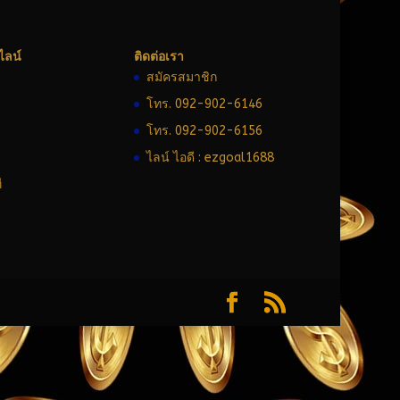
ลน์
ติดต่อเรา
สมัครสมาชิก
โทร. 092-902-6146
โทร. 092-902-6156
ไลน์ ไอดี : ezgoal1688
ี