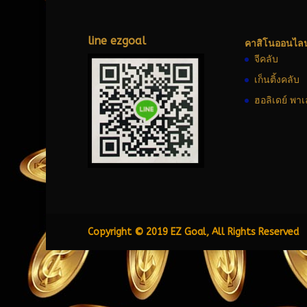
line ezgoal
คาสิโนออนไลน
จีคลับ
เก็นติ้งคลับ
ฮอลิเดย์ พา
Copyright © 2019 EZ Goal, All Rights Reserved