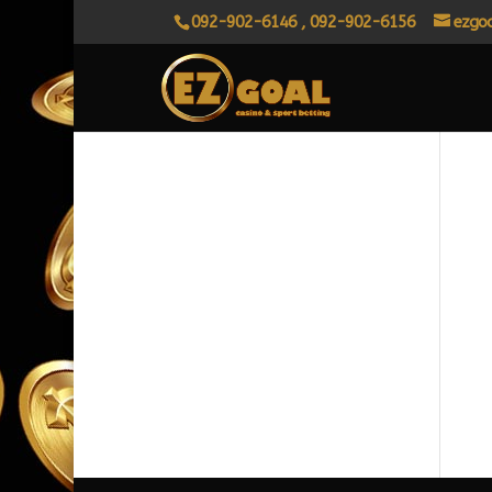
092-902-6146 , 092-902-6156
ezgo