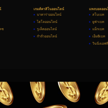
์
เกมส์คาสิโนออนไลน์
แทงบอลออนไ
บาคาร่าออนไลน์
สโบเบท
ไฮโลออนไลน์
ยูฟ่าเบท
เลซ
รูเล็ตออนไลน์
แม็กเบท
กำถั่วออนไลน์
เอ็ม8เบท
วินนิ่งเอฟท