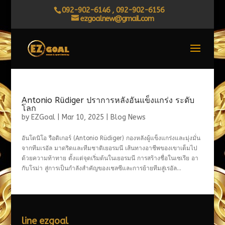
092-902-6146 , 092-902-6156
ezgoalnew@gmail.com
Antonio Rüdiger ปราการหลังอันแข็งแกร่ง ระดับ
โลก
by
EZGoal
|
Mar 10, 2025
|
Blog News
อันโตนิโอ รือดิเกอร์ (Antonio Rüdiger) กองหลังผู้แข็งแกร่งและมุ่งมั่น
จากทีมเรอัล มาดริดและทีมชาติเยอรมนี เส้นทางอาชีพของเขาเต็มไป
ด้วยความท้าทาย ตั้งแต่จุดเริ่มต้นในเยอรมนี การสร้างชื่อในเซเรีย อา
กับโรม่า สู่การเป็นกำลังสำคัญของเชลซีและการย้ายทีมสู่เรอัล...
line ezgoal