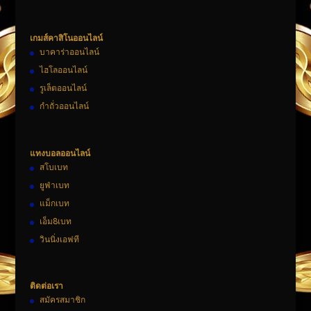
เกมส์คาสิโนออนไลน์
บาคาร่าออนไลน์
ไฮโลออนไลน์
รูเล็ตออนไลน์
กำถั่วออนไลน์
แทงบอลออนไลน์
สโบเบท
ยูฟ่าเบท
แม็กเบท
เอ็ม8เบท
วินนิ่งเอฟที
ติดต่อเรา
สมัครสมาชิก