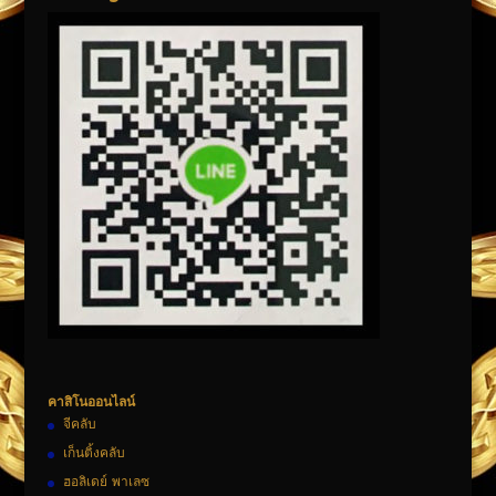
คาสิโนออนไลน์
จีคลับ
เก็นติ้งคลับ
ฮอลิเดย์ พาเลซ