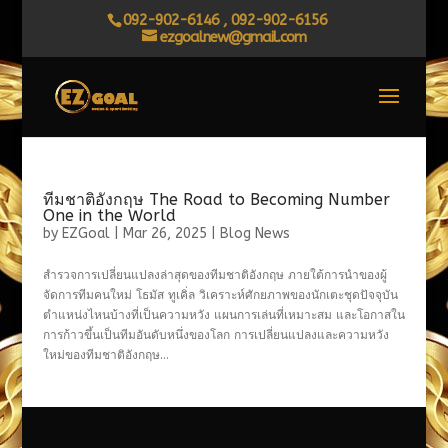
092-902-6146 , 092-902-6156
ezgoalnew@gmail.com
ทีมชาติอังกฤษ The Road to Becoming Number
One in the World
by
EZGoal
|
Mar 26, 2025
|
Blog News
สำรวจการเปลี่ยนแปลงล่าสุดของทีมชาติอังกฤษ ภายใต้การนำของผู้
จัดการทีมคนใหม่ โธมัส ทูเคิ่ล วิเคราะห์ศักยภาพของนักเตะชุดปัจจุบัน
ตำแหน่งไหนบ้างที่เป็นความหวัง แผนการเล่นที่เหมาะสม และโอกาสใน
การก้าวขึ้นเป็นทีมอันดับหนึ่งของโลก การเปลี่ยนแปลงและความหวัง
ใหม่ของทีมชาติอังกฤษ...