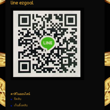
line ezgoal
คาสิโนออนไลน์
จีคลับ
เก็นติ้งคลับ