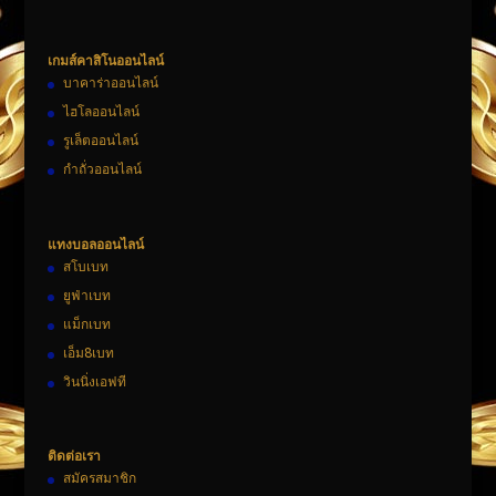
เกมส์คาสิโนออนไลน์
บาคาร่าออนไลน์
ไฮโลออนไลน์
รูเล็ตออนไลน์
กำถั่วออนไลน์
แทงบอลออนไลน์
สโบเบท
ยูฟ่าเบท
แม็กเบท
เอ็ม8เบท
วินนิ่งเอฟที
ติดต่อเรา
สมัครสมาชิก