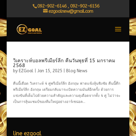
092-902-6146 , 092-902-6156
ezgoalnew@gmail.com
วิเคราะห์บอลพรีเมียร์ลีก คืนวันพุธที่ 15 มกราคม
2568
by
EZGoal
|
Jan 15, 2025
|
Blog News
คืนนี้เดือด วิเคราะห์ 4 คู่พรีเมียร์ลีก อังกฤษ ฟาดแข้งลุ้นชิงชัย คืนนี้ศึก
พรีเมียร์ลีก อังกฤษ เตรียมกลับมาระเบิดความมันส์อีกครั้ง ด้วยการ
แข่งขันที่เต็มไปด้วยความสำคัญและความดุเดือดจากทั้ง 4 คู่ ไม่ว่าจะ
เป็นการลุ้นแชมป์ของทีมใหญ่อย่างอาร์เซน่อล...
line ezgoal