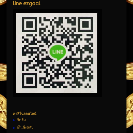
line ezgoal
คาสิโนออนไลน์
จีคลับ
เก็นติ้งคลับ